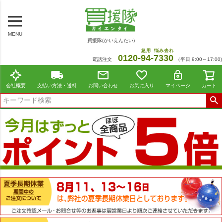
MENU
買援隊(かいえんたい)
急用
悩み去れ
0120-
94
-
7330
電話注文
（平日 9:00～17:00)
会社概要
支払い方法・送料
お問い合わせ
お気に入り
マイページ
カート