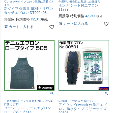
ワンタッチタイプなので簡単に装着でき
作業時の安全性に配慮した保護具
ます
ホンダ シート付エプロン
新ダイワ 保護具 草刈り用 ワン
11779
タッチエプロン DT002403
買援隊 特別価格
¥
3,300
税込
買援隊 特別価格
¥
2,343
税込
カートに入れる
カートに入れる
【送料無料】丈夫で長持ち!!幅広い作業
防水加工で汚れがつきにくい
に使えます!
アイウッド(iwood) 作業用エプ
ユニワールド デニムエプロン
ロン 防水タイプ フリーサイズ
ロープタイプ 505
90501