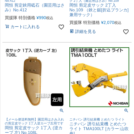
No.412
ク 2丁入（園芸用はさみ）No.109
岡恒 剪定鋏用砥石（園芸用はさ
岡恒 剪定皮サック 2丁入
み）No.412
No.109 （鋏と鋸[折込ブランカ]
兼用サック）
買援隊 特別価格
¥
990
税込
買援隊 特別価格
¥
2,070
税込
カートに入れる
詳細を見る
【メール便送料無料】園芸用はさみ入れ
ニチバン 誘引結束機 とめたつ ライト
の剪定皮サック 1丁入逆カーブ左用です
ニチバン 誘引結束機 とめたつ
岡恒 剪定皮サック 1丁入 (逆カ
ライト TMA100LT [カラー:山吹
ーブ 左) No.108L
色]