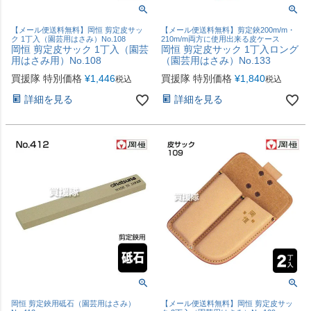
【メール便送料無料】岡恒 剪定皮サッ
【メール便送料無料】剪定鋏200m/m・
ク 1丁入（園芸用はさみ）No.108
210m/m両方に使用出来る皮ケース
岡恒 剪定皮サック 1丁入（園芸
岡恒 剪定皮サック 1丁入ロング
用はさみ用）No.108
（園芸用はさみ）No.133
買援隊 特別価格
¥
1,446
買援隊 特別価格
¥
1,840
税込
税込
詳細を見る
詳細を見る
岡恒 剪定鋏用砥石（園芸用はさみ）
【メール便送料無料】岡恒 剪定皮サッ