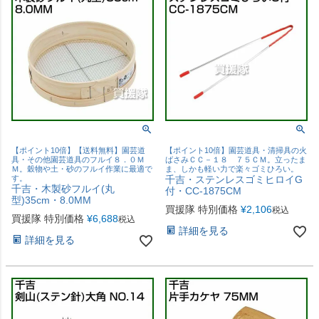
【ポイント10倍】【送料無料】園芸道
【ポイント10倍】園芸道具・清掃具の火
具・その他園芸道具のフルイ８．０Ｍ
ばさみＣＣ－１８ ７５ＣＭ。立ったま
Ｍ。穀物や土・砂のフルイ作業に最適で
ま、しかも軽い力で楽々ゴミひろい。
す。
千吉・ステンレスゴミヒロイG
千吉・木製砂フルイ(丸
付・CC-1875CM
型)35cm・8.0MM
買援隊 特別価格
¥
2,106
税込
買援隊 特別価格
¥
6,688
税込
詳細を見る
詳細を見る