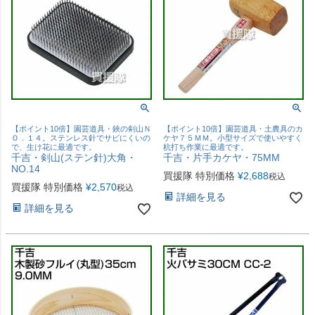
【ポイント10倍】園芸道具・鋏の剣山Ｎ
【ポイント10倍】園芸道具・土農具のカ
Ｏ．１４。ステンレス針でサビにくいの
ケヤ７５ＭＭ。小型サイズで使いやすく
で、生け花に最適です。
杭打ち作業に最適です。
千吉・剣山(ステン針)大角・
千吉・片手カケヤ・75MM
NO.14
買援隊 特別価格
¥
2,688
税込
買援隊 特別価格
¥
2,570
税込
詳細を見る
詳細を見る