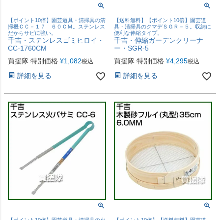
【ポイント10倍】園芸道具・清掃具の清
【送料無料】【ポイント10倍】園芸道
掃機ＣＣ－１７ ６０ＣＭ。ステンレス
具・清掃具のクマデＳＧＲ－５。収納に
だからサビに強い。
便利な伸縮タイプ。
千吉・ステンレスゴミヒロイ・
千吉・伸縮ガーデンクリーナ
CC-1760CM
ー・SGR-5
買援隊 特別価格
¥
1,082
買援隊 特別価格
¥
4,295
税込
税込
詳細を見る
詳細を見る