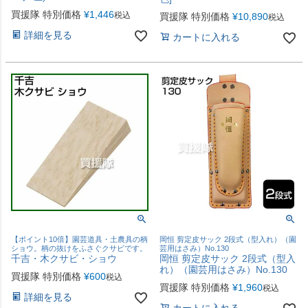
買援隊 特別価格
¥
1,446
税込
買援隊 特別価格
¥
10,890
税込
詳細を見る
カートに入れる
【ポイント10倍】園芸道具・土農具の柄
岡恒 剪定皮サック 2段式（型入れ）（園
ショウ。柄の抜けをふさぐクサビです。
芸用はさみ）No.130
千吉・木クサビ・ショウ
岡恒 剪定皮サック 2段式（型入
れ）（園芸用はさみ）No.130
買援隊 特別価格
¥
600
税込
買援隊 特別価格
¥
1,960
税込
詳細を見る