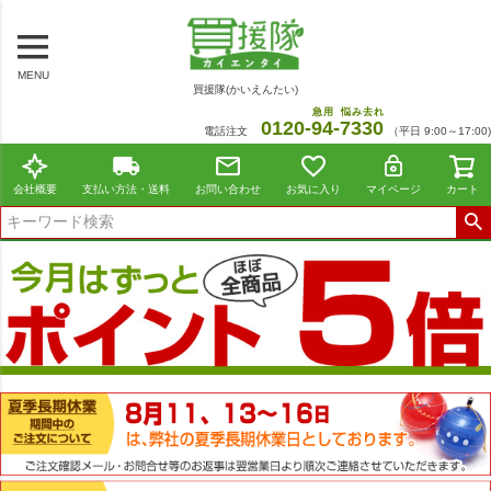
MENU
買援隊(かいえんたい)
急用
悩み去れ
0120-
94
-
7330
電話注文
（平日 9:00～17:00)
会社概要
支払い方法・送料
お問い合わせ
お気に入り
マイページ
カート