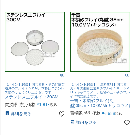
【ポイント10倍】園芸道具・その他園芸
【ポイント10倍】【送料無料】園芸道
道具のフルイ３０ＣＭ。本枠はステンレ
具・その他園芸道具のフルイ１０．０Ｍ
ス製のサビにくい土ふるいです。
Ｍ（キッコウメ）。穀物や土・砂のフル
ステンレス土フルイ・30CM
イ作業に最適です。
千吉・木製砂フルイ(丸
買援隊 特別価格
¥
1,814
税込
型)35cm・10.0MM(キッコウメ)
買援隊 特別価格
¥
6,688
詳細を見る
税込
詳細を見る