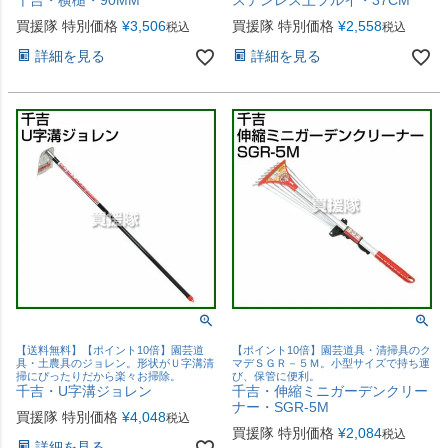
千吉・横槌・90MM
ステンレス土フルイ・37CM
買援隊 特別価格
¥
3,506
買援隊 特別価格
¥
2,558
税込
税込
詳細を見る
詳細を見る
【送料無料】【ポイント10倍】園芸道
【ポイント10倍】園芸道具・清掃具のク
具・土農具のジョレン。形状がＵ字溝清
マデＳＧＲ－５Ｍ。小型サイズで持ち運
掃にぴったりだから楽々お掃除。
び、保管に便利。
千吉・U字溝ジョレン
千吉・伸縮ミニガーデンクリー
ナー・SGR-5M
買援隊 特別価格
¥
4,048
税込
買援隊 特別価格
¥
2,084
税込
詳細を見る