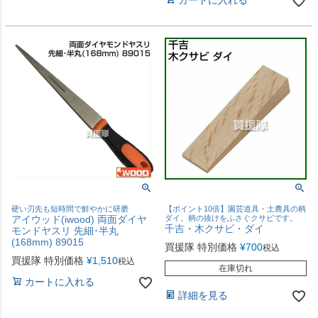
カートに入れる
硬い刃先も短時間で鮮やかに研磨
【ポイント10倍】園芸道具・土農具の柄
アイウッド(iwood) 両面ダイヤ
ダイ。柄の抜けをふさぐクサビです。
千吉・木クサビ・ダイ
モンドヤスリ 先細･半丸
(168mm) 89015
買援隊 特別価格
¥
700
税込
買援隊 特別価格
¥
1,510
税込
在庫切れ
カートに入れる
詳細を見る