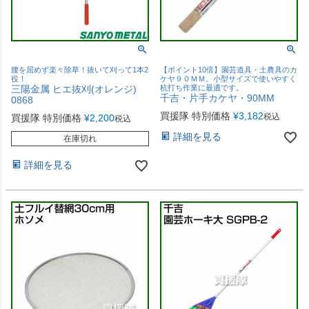
腰を屈めず楽々除草！抜いて刈って1本2
【ポイント10倍】園芸道具・土農具のカ
役！
ケヤ９０ＭＭ。小型サイズで使いやすく
三陽金属 ヒエ抜刈(オレンジ)
杭打ち作業に最適です。
千吉・片手カケヤ・90MM
0868
買援隊 特別価格
¥
3,182
税込
買援隊 特別価格
¥
2,200
税込
詳細を見る
在庫切れ
詳細を見る