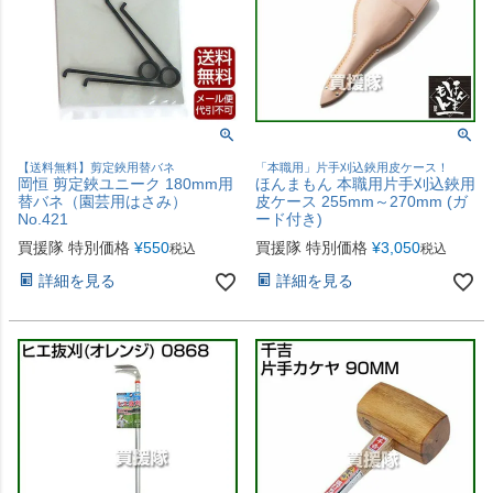
【送料無料】剪定鋏用替バネ
「本職用」片手刈込鋏用皮ケース！
岡恒 剪定鋏ユニーク 180mm用
ほんまもん 本職用片手刈込鋏用
替バネ（園芸用はさみ）
皮ケース 255mm～270mm (ガ
No.421
ード付き)
買援隊 特別価格
¥
550
買援隊 特別価格
¥
3,050
税込
税込
詳細を見る
詳細を見る