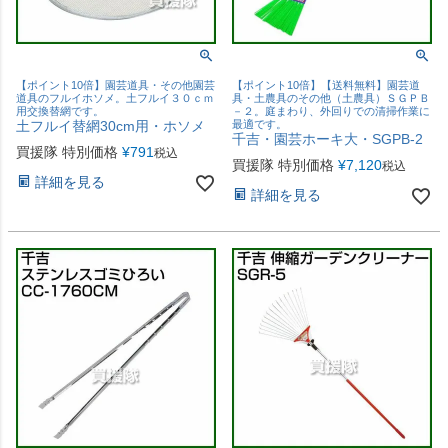
【ポイント10倍】園芸道具・その他園芸
【ポイント10倍】【送料無料】園芸道
道具のフルイホソメ。土フルイ３０ｃｍ
具・土農具のその他（土農具）ＳＧＰＢ
用交換替網です。
－２。庭まわり、外回りでの清掃作業に
土フルイ替網30cm用・ホソメ
最適です。
千吉・園芸ホーキ大・SGPB-2
買援隊 特別価格
¥
791
税込
買援隊 特別価格
¥
7,120
税込
詳細を見る
詳細を見る