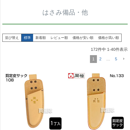
はさみ備品・他
並び替え
標準
新着順
レビュー順
価格が安い順
価格が高い順
172
件中
1
-
40
件表示
1
2
…
5