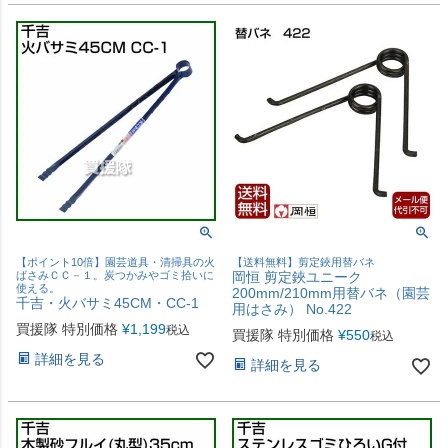
【ポイント10倍】園芸道具・清掃具の火
【送料無料】剪定鋏用替バネ
ばさみＣＣ－１。炭つかみやゴミ拾いに
岡恒 剪定鋏ユニーク
使える。
200mm/210mm用替バネ（園芸
千吉・火バサミ45CM・CC-1
用はさみ） No.422
買援隊 特別価格
¥
1,199
税込
買援隊 特別価格
¥
550
税込
詳細を見る
詳細を見る