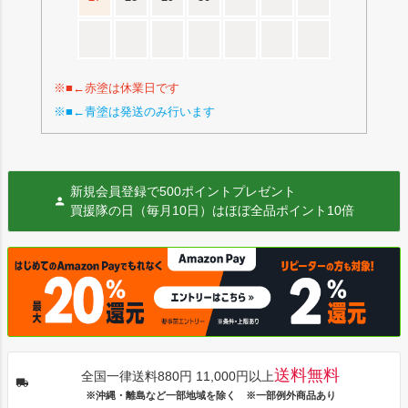
※■←赤塗は休業日です
※■←青塗は発送のみ行います
新規会員登録で500ポイントプレゼント
買援隊の日（毎月10日）はほぼ全品ポイント10倍
送料無料
全国一律送料880円 11,000円以上
※沖縄・離島など一部地域を除く ※一部例外商品あり