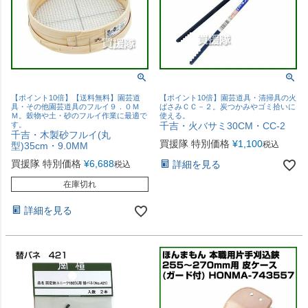
【ポイント10倍】【送料無料】園芸道
【ポイント10倍】園芸道具・清掃具の火
具・その他園芸道具のフルイ９．０Ｍ
ばさみＣＣ－２。炭つかみやゴミ拾いに
Ｍ。穀物や土・砂のフルイ作業に最適で
使える。
す。
千吉・火バサミ30CM・CC-2
千吉・木製砂フルイ(丸
買援隊 特別価格
¥
1,100
税込
型)35cm・9.0MM
買援隊 特別価格
¥
6,688
詳細を見る
税込
在庫切れ
詳細を見る