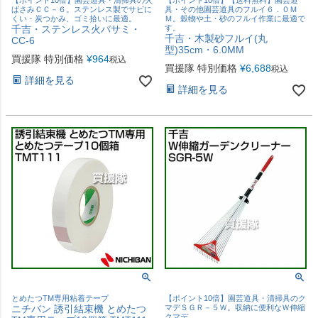
【ポイント10倍】園芸道具・清掃具の火
【ポイント10倍】【送料無料】園芸道
ばさみＣＣ－６。ステンレス製でサビに
具・その他園芸道具のフルイ６．０Ｍ
くい・炭つかみ、ゴミ拾いに最適。
Ｍ。穀物や土・砂のフルイ作業に最適で
千吉・ステンレス火バサミ・
す。
千吉・木製砂フルイ(丸
CC-6
型)35cm・6.0MM
買援隊 特別価格
¥
964
税込
買援隊 特別価格
¥
6,688
税込
詳細を見る
詳細を見る
とめたつTM専用粘着テープ
【ポイント10倍】園芸道具・清掃具のク
ニチバン 誘引結束機 とめたつ
マデＳＧＲ－５Ｗ。収納に便利なＷ伸縮
クマデ。