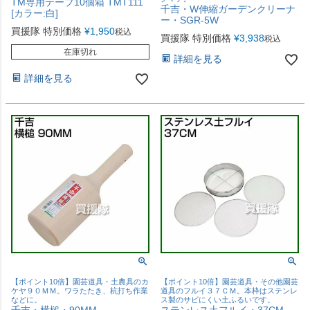
TM専用テープ10個箱 TMT111
千吉・W伸縮ガーデンクリーナ
[カラー:白]
ー・SGR-5W
買援隊 特別価格
¥
1,950
税込
買援隊 特別価格
¥
3,938
税込
在庫切れ
詳細を見る
詳細を見る
【ポイント10倍】園芸道具・土農具のカ
【ポイント10倍】園芸道具・その他園芸
ケヤ９０ＭＭ。ワラたたき、杭打ち作業
道具のフルイ３７ＣＭ。本枠はステンレ
などに。
ス製のサビにくい土ふるいです。