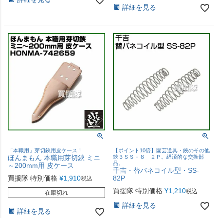
詳細を見る
「本職用」芽切鋏用皮ケース！
【ポイント10倍】園芸道具・鋏のその他
ほんまもん 本職用芽切鋏 ミニ
鋏３ＳＳ－８ ２Ｐ。経済的な交換部
品。
～200mm用 皮ケース
千吉・替バネコイル型・SS-
買援隊 特別価格
¥
1,910
82P
税込
買援隊 特別価格
¥
1,210
税込
在庫切れ
詳細を見る
詳細を見る