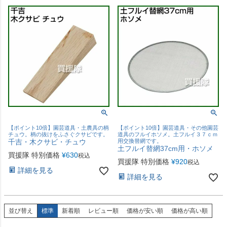
【ポイント10倍】園芸道具・土農具の柄
【ポイント10倍】園芸道具・その他園芸
チュウ。柄の抜けをふさぐクサビです。
道具のフルイホソメ。土フルイ３７ｃｍ
千吉・木クサビ・チュウ
用交換替網です。
土フルイ替網37cm用・ホソメ
買援隊 特別価格
¥
630
税込
買援隊 特別価格
¥
920
税込
詳細を見る
詳細を見る
並び替え
標準
新着順
レビュー順
価格が安い順
価格が高い順