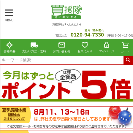
MENU
買援隊(かいえんたい)
急用
悩み去れ
0120-
94
-
7330
電話注文
（平日 9:00～17:00)
会社概要
支払い方法・送料
お問い合わせ
お気に入り
マイページ
カート