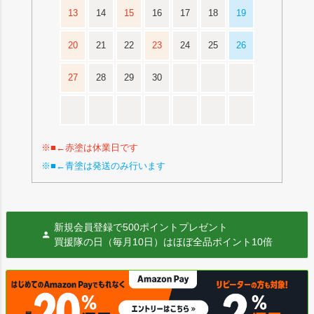
13
14
15
16
17
18
19
20
21
22
23
24
25
26
27
28
29
30
※■←赤塗は休業日です
※■←青塗は発送のみ行います
新規会員登録で500ポイントプレゼント
買援隊の日（毎月10日）はほぼ全品ポイント10倍