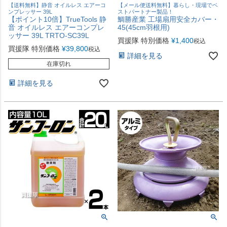
【送料無料】静音 オイルレス エアーコ
【メール便送料無料】暮らし・現場でベ
ンプレッサー 39L
ストパートナー製品！
【ポイント10倍】TrueTools 静
鯛勝産業 工場扇用安全カバー・
音 オイルレス エアーコンプレ
45(45cm羽根用)
ッサー 39L TRTO-SC39L
買援隊 特別価格
¥
1,400
税込
買援隊 特別価格
¥
39,800
税込
詳細を見る
在庫切れ
詳細を見る