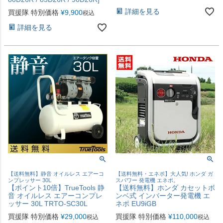
詳細を見る
買援隊 特別価格
¥
9,900
税込
詳細を見る
【送料無料】静音 オイルレス エアーコ
【送料無料・エネポ】大人気! ホンダ ガ
ンプレッサー 30L
スパワー 発電機 エネポ。
【ポイント10倍】TrueTools 静
【送料無料】ホンダ カセットボ
音 オイルレス エアーコンプレ
ンベ式 インバーター発電機 エ
ッサー 30L TRTO-SC30L
ネポ EU9iGB
買援隊 特別価格
¥
29,000
買援隊 特別価格
¥
110,000
税込
税込