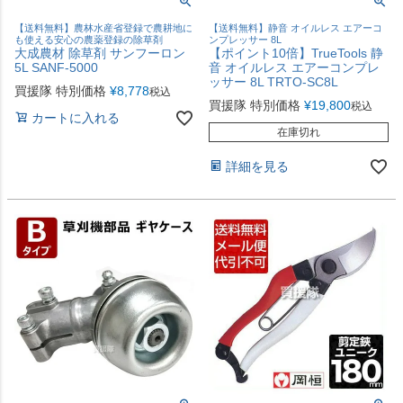
【送料無料】農林水産省登録で農耕地に
【送料無料】静音 オイルレス エアーコ
も使える安心の農薬登録の除草剤
ンプレッサー 8L
大成農材 除草剤 サンフーロン
【ポイント10倍】TrueTools 静
5L SANF-5000
音 オイルレス エアーコンプレ
ッサー 8L TRTO-SC8L
買援隊 特別価格
¥
8,778
税込
買援隊 特別価格
¥
19,800
税込
カートに入れる
在庫切れ
詳細を見る