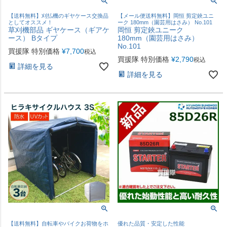
【送料無料】刈払機のギヤケース交換品
【メール便送料無料】岡恒 剪定鋏ユニ
としてオススメ！
ーク 180mm（園芸用はさみ） No.101
草刈機部品 ギヤケース（ギアケ
岡恒 剪定鋏ユニーク
ース） Bタイプ
180mm（園芸用はさみ）
No.101
買援隊 特別価格
¥
7,700
税込
買援隊 特別価格
¥
2,790
税込
詳細を見る
詳細を見る
【送料無料】自転車やバイクお荷物をホ
優れた品質・安定した性能