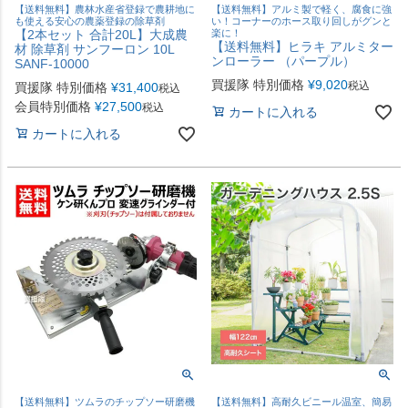
【送料無料】農林水産省登録で農耕地に
【送料無料】アルミ製で軽く、腐食に強
も使える安心の農薬登録の除草剤
い！コーナーのホース取り回しがグンと
【2本セット 合計20L】大成農
楽に！
【送料無料】ヒラキ アルミター
材 除草剤 サンフーロン 10L
ンローラー （パープル）
SANF-10000
買援隊 特別価格
¥
9,020
税込
買援隊 特別価格
¥
31,400
税込
会員特別価格
¥
27,500
税込
カートに入れる
カートに入れる
【送料無料】ツムラのチップソー研磨機
【送料無料】高耐久ビニール温室、簡易