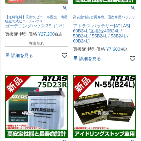
【送料無料】高耐久ビニール温室、簡易
高安定性能と長寿命。国産車用バッテリ
組立て式ビニールハウス！
ー
ガーデニングハウス 3S（1坪）
アトラス バッテリー[ATLAS]
60B24L[互換品:46B24L /
買援隊 特別価格
¥
27,200
税込
50B24L / 55B24L / 58B24L /
60B24L]
在庫切れ
買援隊 特別価格
¥
7,600
税込
詳細を見る
詳細を見る