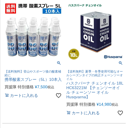
【送料無料】登山やスポーツ後の酸素補
【送料無料】夏季・冬季使用可能なオー
給に
ルシーズンタイプの純正チェーンソーオ
携帯酸素スプレー（5L）10本入
イル
ハスクバーナ チェンオイル 18L
買援隊 特別価格
¥
7,500
税込
HC63221M 【チェンソーオイ
ル チェーンソー オイル
カートに入れる
Husqvarna】
買援隊 特別価格
¥
14,980
税込
カートに入れる