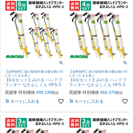
【送料無料】苗の移植作業が腰を曲げず
【送料無料】苗の移植作業が腰を曲げず
に立ったまま楽々
に立ったまま楽々
【6台セット】みのる ハンドプ
【4台セット】みのる ハンドプ
ランター なかよしくん HPS-3
ランター なかよしくん HPS-3
買援隊 特別価格
¥
99,238
買援隊 特別価格
¥
66,379
税込
税込
カートに入れる
カートに入れる