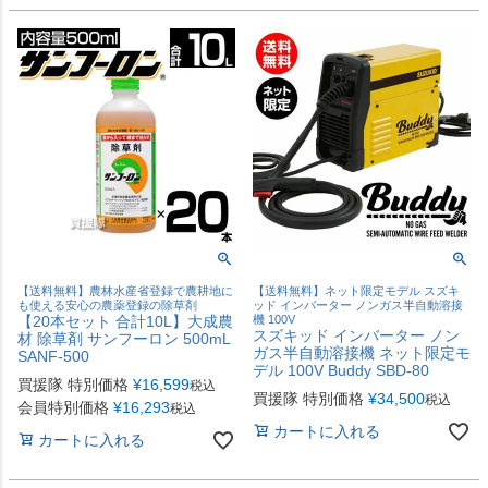
【送料無料】農林水産省登録で農耕地に
【送料無料】ネット限定モデル スズキ
も使える安心の農薬登録の除草剤
ッド インバーター ノンガス半自動溶接
【20本セット 合計10L】大成農
機 100V
スズキッド インバーター ノン
材 除草剤 サンフーロン 500mL
ガス半自動溶接機 ネット限定モ
SANF-500
デル 100V Buddy SBD-80
買援隊 特別価格
¥
16,599
税込
買援隊 特別価格
¥
34,500
税込
会員特別価格
¥
16,293
税込
カートに入れる
カートに入れる