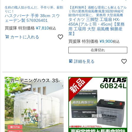
生粋の職人技が生んだ、手作り斧。薪割
【送料無料】過酷な環境にも耐えるアル
りに！
ミ羽の業務用扇風機!風量3段階!伸縮可
ハスクバーナ 手斧 38cm スウ
能!熱中症対策に。 業務用 大型扇風機
タイカツ 三脚型 工場扇 HX-
ェーデン製 576926401
450A [アルミ羽・45cm]【業務
買援隊 特別価格
¥
7,810
税込
用 工場用 大型 扇風機 鯛勝産
業】
カートに入れる
買援隊 特別価格
¥
9,900
税込
在庫切れ
詳細を見る