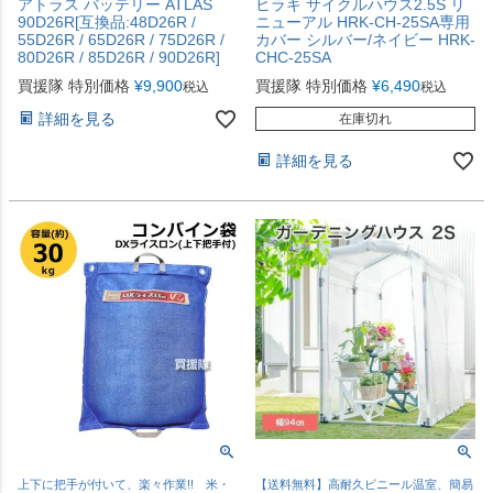
アトラス バッテリー ATLAS
ヒラキ サイクルハウス2.5S リ
90D26R[互換品:48D26R /
ニューアル HRK-CH-25SA専用
55D26R / 65D26R / 75D26R /
カバー シルバー/ネイビー HRK-
80D26R / 85D26R / 90D26R]
CHC-25SA
買援隊 特別価格
¥
9,900
買援隊 特別価格
¥
6,490
税込
税込
詳細を見る
在庫切れ
詳細を見る
上下に把手が付いて、楽々作業!! 米・
【送料無料】高耐久ビニール温室、簡易