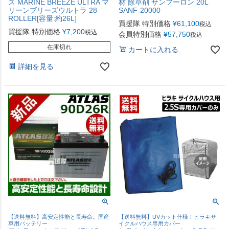
ス MARINE BREEZE ULTRA マ
材 除草剤 サンフーロン 20L
リーンブリーズウルトラ 28
SANF-20000
ROLLER[容量:約26L]
買援隊 特別価格
¥
61,100
税込
買援隊 特別価格
¥
7,200
税込
会員特別価格
¥
57,750
税込
在庫切れ
カートに入れる
詳細を見る
【送料無料】高安定性能と長寿命。国産
【送料無料】UVカット仕様！ヒラキサ
車用バッテリー
イクルハウス専用カバー