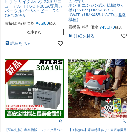
ヒラキ サイクルハウス3S リニ
使いやすく。
ホンダ エンジン式刈払機(草刈
ューアル HRK-CH-30SA専用カ
機) [35.8cc] UMK435K1-
バー シルバー/ネイビー HRK-
UWJT（UMK435-UWJTの後継
CHC-30SA
機種）
買援隊 特別価格
¥
6,980
税込
買援隊 特別価格
¥
49,970
税込
在庫切れ
詳細を見る
詳細を見る
【送料無料】農業機械・トラック用バッ
【送料無料】豪華特典あり！家庭菜園用