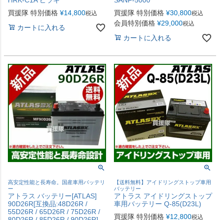
買援隊 特別価格
¥
14,800
買援隊 特別価格
¥
30,800
税込
税込
会員特別価格
¥
29,000
税込
カートに入れる
カートに入れる
高安定性能と長寿命。国産車用バッテリ
【送料無料】アイドリングストップ車用
ー
バッテリー
アトラス バッテリー[ATLAS]
アトラス アイドリングストップ
90D26R[互換品:48D26R /
車用バッテリー Q-85(D23L)
55D26R / 65D26R / 75D26R /
買援隊 特別価格
¥
12,800
税込
80D26R / 85D26R / 90D26R]