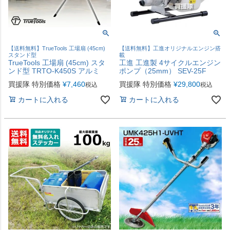
【送料無料】TrueTools 工場扇 (45cm)
【送料無料】工進オリジナルエンジン搭
スタンド型
載
TrueTools 工場扇 (45cm) スタ
工進 工進製 4サイクルエンジン
ンド型 TRTO-K450S アルミ
ポンプ（25mm） SEV-25F
買援隊 特別価格
¥
7,460
買援隊 特別価格
¥
29,800
税込
税込
カートに入れる
カートに入れる