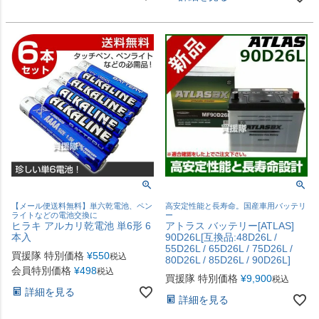
【メール便送料無料】単六乾電池、ペン
高安定性能と長寿命。国産車用バッテリ
ライトなどの電池交換に
ー
ヒラキ アルカリ乾電池 単6形 6
アトラス バッテリー[ATLAS]
本入
90D26L[互換品:48D26L /
55D26L / 65D26L / 75D26L /
買援隊 特別価格
¥
550
税込
80D26L / 85D26L / 90D26L]
会員特別価格
¥
498
税込
買援隊 特別価格
¥
9,900
税込
詳細を見る
詳細を見る