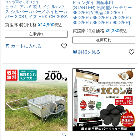
コリや雨から守ります
ヒュンダイ 国産車用
ヒラキ アルミ製 サイクルハウ
(STARTER) 密閉型バッテリー
ス シルバーカバー／ネイビーカ
85D26R[互換品:48D26R /
バー 3.0Sサイズ HRK-CH-30SA
55D26R / 65D26R / 75D26R /
80D26R / 85D26R / 90D26R]
買援隊 特別価格
¥
14,900
税込
買援隊 特別価格
¥
9,350
税込
在庫切れ
在庫切れ
カートに入れる
詳細を見る