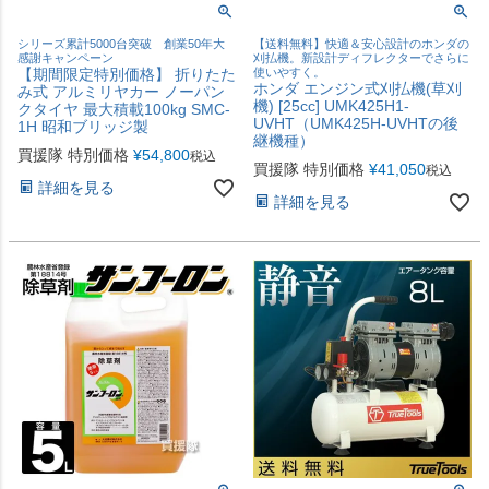
シリーズ累計5000台突破 創業50年大
【送料無料】快適＆安心設計のホンダの
感謝キャンペーン
刈払機。新設計ディフレクターでさらに
【期間限定特別価格】 折りたた
使いやすく。
ホンダ エンジン式刈払機(草刈
み式 アルミリヤカー ノーパン
機) [25cc] UMK425H1-
クタイヤ 最大積載100kg SMC-
UVHT（UMK425H-UVHTの後
1H 昭和ブリッジ製
継機種）
買援隊 特別価格
¥
54,800
税込
買援隊 特別価格
¥
41,050
税込
詳細を見る
詳細を見る