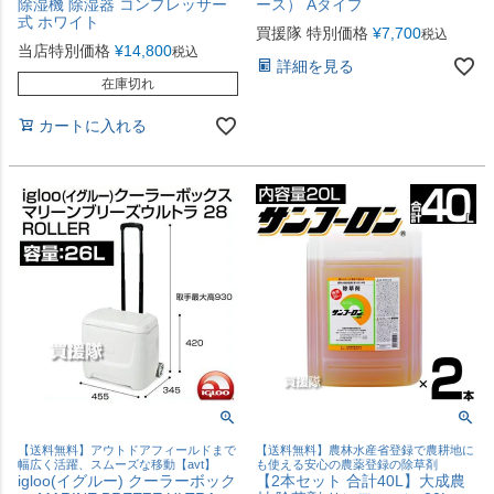
除湿機 除湿器 コンプレッサー
ース） Aタイプ
式 ホワイト
買援隊 特別価格
¥
7,700
税込
当店特別価格
¥
14,800
税込
詳細を見る
在庫切れ
カートに入れる
【送料無料】アウトドアフィールドまで
【送料無料】農林水産省登録で農耕地に
幅広く活躍、スムーズな移動【avt】
も使える安心の農薬登録の除草剤
igloo(イグルー) クーラーボック
【2本セット 合計40L】大成農