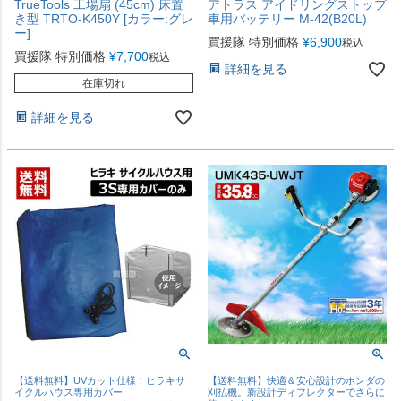
TrueTools 工場扇 (45cm) 床置
アトラス アイドリングストップ
き型 TRTO-K450Y [カラー:グレ
車用バッテリー M-42(B20L)
ー]
買援隊 特別価格
¥
6,900
税込
買援隊 特別価格
¥
7,700
税込
詳細を見る
在庫切れ
詳細を見る
【送料無料】UVカット仕様！ヒラキサ
【送料無料】快適＆安心設計のホンダの
イクルハウス専用カバー
刈払機。新設計ディフレクターでさらに