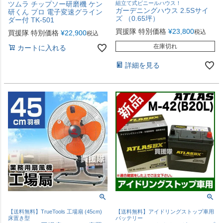
ツムラ チップソー研磨機 ケン
組立て式ビニールハウス！
ガーデニングハウス 2.5Sサイ
研くん プロ 電子変速グライン
ズ （0.65坪）
ダー付 TK-501
買援隊 特別価格
¥
23,800
税込
買援隊 特別価格
¥
22,900
税込
在庫切れ
カートに入れる
詳細を見る
【送料無料】TrueTools 工場扇 (45cm)
【送料無料】アイドリングストップ車用
床置き型
バッテリー