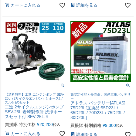
カートに入れる
詳細を見る
【送料無料】工進 エンジンポンプ SEV-
高安定性能と長寿命。国産車用バッテリ
25L（2サイクルエンジン）とホース(ノ
ー
ズル付)のセット
アトラス バッテリー[ATLAS]
工進 2サイクルエンジンポンプ
75D23L[互換品:55D23L /
SEV-25L 岩崎製作所 洗浄ホー
65D23L / 70D23L / 75D23L /
スセット付 SEV-25L-R
80D23L]
買援隊 特別価格
¥
20,200
税込
買援隊 特別価格
¥
9,300
税込
カートに入れる
詳細を見る