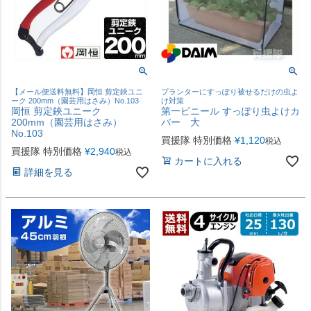
【メール便送料無料】岡恒 剪定鋏ユニ
プランターにすっぽり被せるだけの虫よ
ーク 200mm（園芸用はさみ）No.103
け対策
岡恒 剪定鋏ユニーク
第一ビニール すっぽり虫よけカ
200mm（園芸用はさみ）
バー 大
No.103
買援隊 特別価格
¥
1,120
税込
買援隊 特別価格
¥
2,940
税込
カートに入れる
詳細を見る