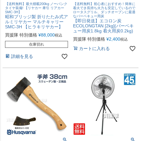
【送料無料】最大積載200kg ノーパンク
【送料無料】初心者におすすめ！簡単に
タイヤ装備! 【リヤカー 牽引 リアカー
着火でき長持ち火力も安定しているので
SMC-3H】
ロータスグリル、ダッチオーブンに最適
昭和ブリッジ製 折りたたみ式ア
なバーベキュー用炭
【即日発送】エコロン炭
ルミリヤカー マルチキャリー
ECOLONGTAN [2kg](バーベキ
SMC-3H 【ヒラキリヤカー】
ュー用炭1.8kg 着火用炭0.2kg)
買援隊 特別価格
¥
88,000
税込
買援隊 特別価格
¥
2,400
税込
在庫切れ
カートに入れる
詳細を見る