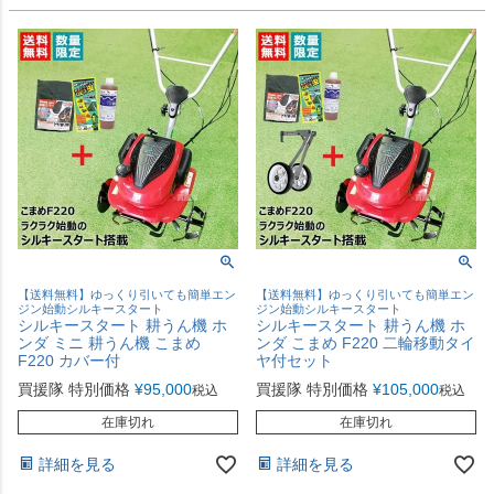
【送料無料】ゆっくり引いても簡単エン
【送料無料】ゆっくり引いても簡単エン
ジン始動シルキースタート
ジン始動シルキースタート
シルキースタート 耕うん機 ホ
シルキースタート 耕うん機 ホ
ンダ ミニ 耕うん機 こまめ
ンダ こまめ F220 二輪移動タイ
F220 カバー付
ヤ付セット
買援隊 特別価格
¥
95,000
買援隊 特別価格
¥
105,000
税込
税込
在庫切れ
在庫切れ
詳細を見る
詳細を見る