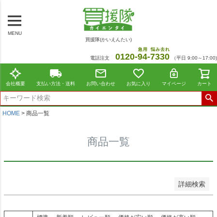
～
商品番号/JANコード
MENU
買援隊(かいえんたい)
在庫なし商品
急用
悩み去れ
0120-
94
-
7330
電話注文
（平日 9:00～17:00)
在庫なし商品を表示しない
並び順
会社概要
支払い方法・送料
お問い合わせ
お気に入り
マイページ
カート
標準
新着順
価格が安い順
HOME
商品一覧
価格が高い順
レビュー順
商品一覧
おすすめ順
検索
詳細検索