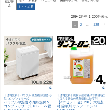
標準
新着順
レビュー順
価格が安い順
価格が高い順
並び替
え
おすすめ順
26942
件中
1
-
200
件表示
1
2
…
135
【送料無料】パワフル 除湿機 除湿器 小
【送料無料】農林水産省登録で農耕地に
型 コンプレッサー式
も使える安心の農薬登録の除草剤
パワフル除湿機 衣類乾燥付き
【4本セット 合計20L】大成農
コンプレッサー式 10L/日 22畳
材 除草剤 サンフーロン 5L
HRK-C1A ヒラキ
SANF-5000