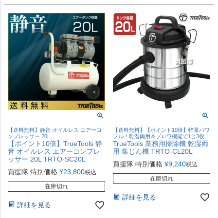
【送料無料】静音 オイルレス エアーコ
【送料無料】【ポイント10倍】軽量パワ
ンプレッサー 20L
フル！乾湿両用＆ブロワ機能で1台3役！
【ポイント10倍】TrueTools 静
TrueTools 業務用掃除機 乾湿両
音 オイルレス エアーコンプレ
用 集じん機 TRTO-CL20L
ッサー 20L TRTO-SC20L
買援隊 特別価格
¥
9,240
税込
買援隊 特別価格
¥
23,800
税込
在庫切れ
在庫切れ
詳細を見る
詳細を見る