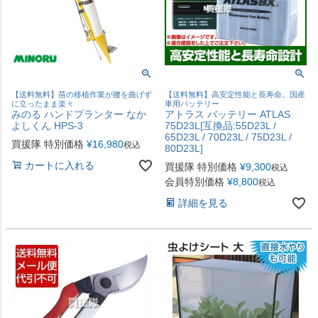
【送料無料】苗の移植作業が腰を曲げず
【送料無料】高安定性能と長寿命。国産
に立ったまま楽々
車用バッテリー
みのる ハンドプランター なか
アトラス バッテリー ATLAS
よしくん HPS-3
75D23L[互換品:55D23L /
65D23L / 70D23L / 75D23L /
買援隊 特別価格
¥
16,980
税込
80D23L]
カートに入れる
買援隊 特別価格
¥
9,300
税込
会員特別価格
¥
8,800
税込
詳細を見る