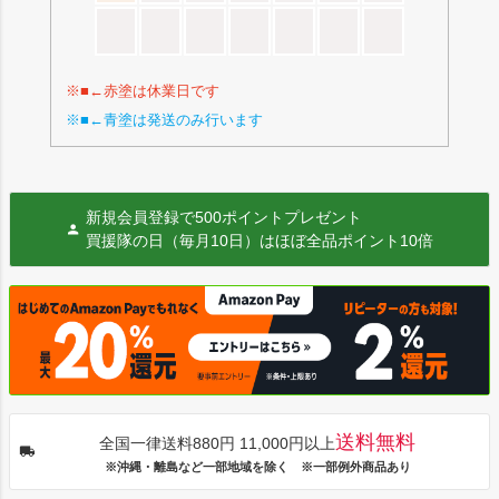
※■←赤塗は休業日です
※■←青塗は発送のみ行います
新規会員登録で500ポイントプレゼント
買援隊の日（毎月10日）はほぼ全品ポイント10倍
送料無料
全国一律送料880円 11,000円以上
※沖縄・離島など一部地域を除く ※一部例外商品あり