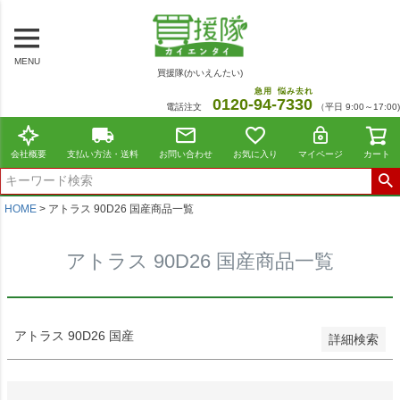
～
商品番号/JANコード
MENU
買援隊(かいえんたい)
在庫なし商品
急用
悩み去れ
0120-
94
-
7330
電話注文
（平日 9:00～17:00)
在庫なし商品を表示しない
並び順
会社概要
支払い方法・送料
お問い合わせ
お気に入り
マイページ
カート
標準
新着順
価格が安い順
HOME
アトラス 90D26 国産商品一覧
価格が高い順
レビュー順
アトラス 90D26 国産商品一覧
おすすめ順
検索
アトラス 90D26 国産
詳細検索