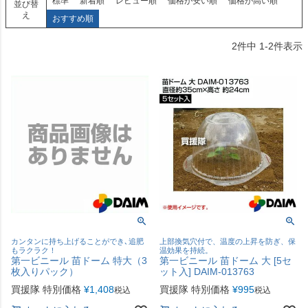
標準
新着順
レビュー順
価格が安い順
価格が高い順
並び替
え
おすすめ順
2
件中
1
-
2
件表示
カンタンに持ち上げることができ､追肥
上部換気穴付で、温度の上昇を防ぎ、保
もラクラク！
温効果を持続。
第一ビニール 苗ドーム 特大（3
第一ビニール 苗ドーム 大 [5セ
枚入りパック）
ット入] DAIM-013763
買援隊 特別価格
¥
1,408
買援隊 特別価格
¥
995
税込
税込