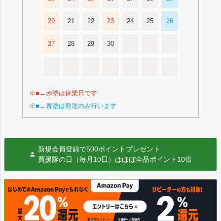
20
21
22
23
24
25
26
27
28
29
30
※■←赤塗は休業日です
※■←青塗は発送のみ行います
新規会員登録で500ポイントプレゼント
買援隊の日（毎月10日）はほぼ全品ポイント10倍