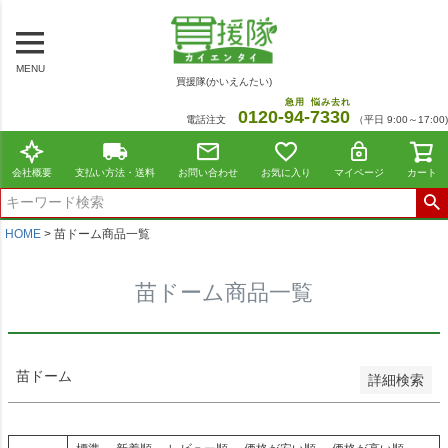
～
商品番号/JANコード
MENU
買援隊(かいえんたい)
在庫なし商品
急用
悩み去れ
0120-
94
-
7330
電話注文
（平日 9:00～17:00)
在庫なし商品を表示しない
並び順
会社概要
支払い方法・送料
お問い合わせ
お気に入り
マイページ
カート
標準
新着順
価格が安い順
HOME
苗ドーム商品一覧
価格が高い順
レビュー順
苗ドーム商品一覧
おすすめ順
検索
苗ドーム
詳細検索