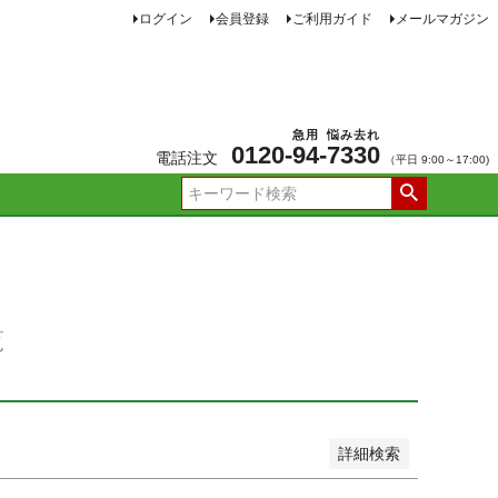
ログイン
会員登録
ご利用ガイド
メールマガジン
JANコード
急用
悩み去れ
0120-
94
-
7330
電話注文
（平日 9:00～17:00)
品
し商品を表示しない
新着順
価格が安い順
価格が高い順
ー順
おすすめ順
覧
詳細検索