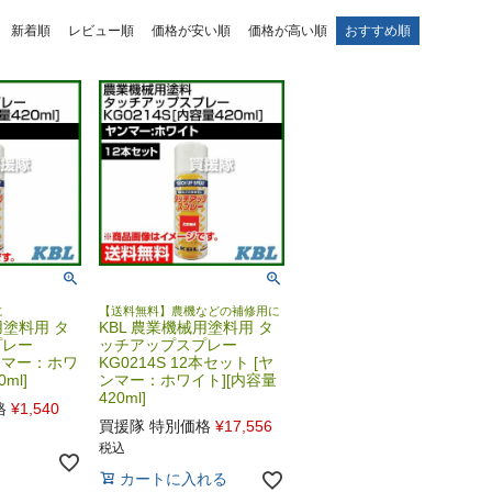
新着順
レビュー順
価格が安い順
価格が高い順
おすすめ順
に
【送料無料】農機などの補修用に
用塗料用 タ
KBL 農業機械用塗料用 タ
プレー
ッチアップスプレー
ヤンマー：ホワ
KG0214S 12本セット [ヤ
ml]
ンマー：ホワイト][内容量
420ml]
格
¥
1,540
買援隊 特別価格
¥
17,556
税込
カートに入れる