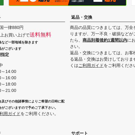
料
返品・交換
国一律880円
商品の品質につきましては、万全
りますが、万一不良・破損などが
送料無料
円以上お買い上げで
たら、
商品到着後約1週間以内
に
島など一部地域を除きます
さい。
品がございます
返品・交換につきましては、お客
間指定
る返品・交換はお受けしておりま
中
くは
ご利用ガイド
をご利用くださ
0～14:00
0～16:00
0～18:00
0～21:00
合及びその他諸事情によりご希望の日時に配
合がございますので予めご了承下さい。
利用ガイド
をご利用ください。
ジ
サポート