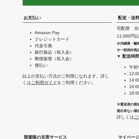
お支払い
配送・送
宅配便 全
Amazon Pay
11,000
クレジットカード
※沖縄県・離
代金引換
※一部例外商
銀行振込（前入金）
▼ 配送時
郵便振替（前入金）
後払い
午前
12:0
以上の支払い方法がご利用になれます。詳し
14:0
くは
ご利用ガイド
をご利用ください。
16:0
18:0
※運送便の都
達出来ない場
詳しくは
ご
買援隊の充実サービス
マイペー