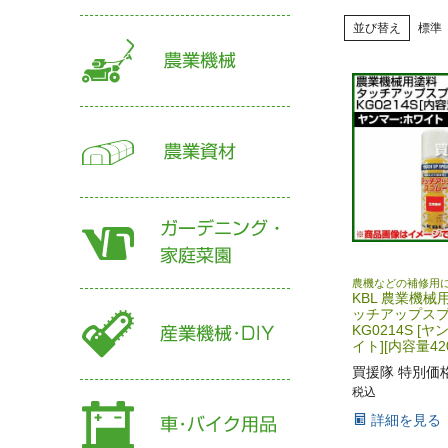
並び替え
標準
農機などの補修用
KBL 農業機械
ッチアップス
KG0214S [
イト][内容量420
買援隊 特別価
税込
詳細を見る