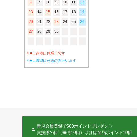
6
7
8
9
10
11
12
13
14
15
16
17
18
19
20
21
22
23
24
25
26
27
28
29
30
※■←赤塗は休業日です
※■←青塗は発送のみ行います
新規会員登録で500ポイントプレゼント
買援隊の日（毎月10日）はほぼ全品ポイント10倍