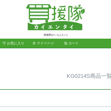
ド
商品番号/
買援隊(かいえんたい)
お気に入り
マイページ
カート
検索
在庫なし商
在庫な
～
並び順
標準
レビュ
KG0214S商品一
検索