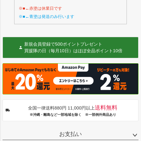
※■←赤塗は休業日です
※■←青塗は発送のみ行います
新規会員登録で500ポイントプレゼント
買援隊の日（毎月10日）はほぼ全品ポイント10倍
送料無料
全国一律送料880円 11,000円以上
※沖縄・離島など一部地域を除く ※一部例外商品あり
お支払い