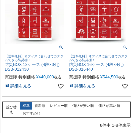
【送料無料】オフィスに合わせてカスタ
【送料無料】オフィスに合わせてカスタ
ムできる防災棚！
ムできる防災棚！
防災BOX 12ケース (4段×3列)
防災BOX 16ケース (4段×4列)
DSB-012430
DSB-016440
買援隊 特別価格
¥
440,000
買援隊 特別価格
¥
544,500
税込
税込
詳細を見る
詳細を見る
標準
新着順
レビュー順
価格が安い順
価格が高い順
並び替
え
おすすめ順
8
件中
1
-
8
件表示