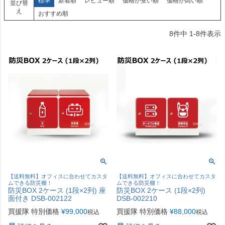
標準
新着順
レビュー順
価格が安い順
価格が高い順
並び替
え
おすすめ順
8
件中
1
-
8
件表示
【送料無料】オフィスに合わせてカスタ
【送料無料】オフィスに合わせてカスタ
ムできる防災棚！
ムできる防災棚！
防災BOX 2ケース (1段×2列) 座
防災BOX 2ケース (1段×2列)
面付き DSB-002122
DSB-002210
買援隊 特別価格
¥
99,000
買援隊 特別価格
¥
88,000
税込
税込