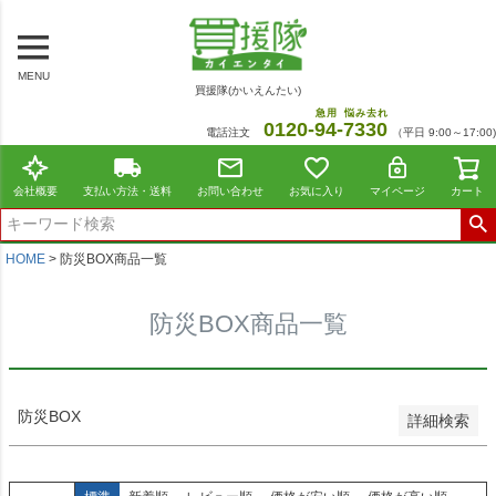
～
商品番号/JANコード
MENU
買援隊(かいえんたい)
在庫なし商品
急用
悩み去れ
0120-
94
-
7330
電話注文
（平日 9:00～17:00)
在庫なし商品を表示しない
並び順
会社概要
支払い方法・送料
お問い合わせ
お気に入り
マイページ
カート
標準
新着順
価格が安い順
HOME
防災BOX商品一覧
価格が高い順
レビュー順
防災BOX商品一覧
おすすめ順
検索
防災BOX
詳細検索