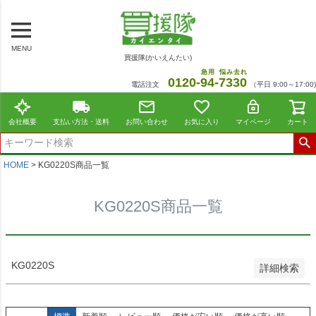
～
商品番号/JANコード
MENU
買援隊(かいえんたい)
在庫なし商品
急用
悩み去れ
0120-
94
-
7330
電話注文
（平日 9:00～17:00)
在庫なし商品を表示しない
並び順
会社概要
支払い方法・送料
お問い合わせ
お気に入り
マイページ
カート
標準
新着順
価格が安い順
HOME
KG0220S商品一覧
価格が高い順
レビュー順
KG0220S商品一覧
おすすめ順
検索
KG0220S
詳細検索