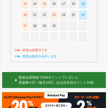
13
14
15
16
17
18
19
20
21
22
23
24
25
26
27
28
29
30
※■←赤塗は休業日です
※■←青塗は発送のみ行います
新規会員登録で500ポイントプレゼント
買援隊の日（毎月10日）はほぼ全品ポイント10倍