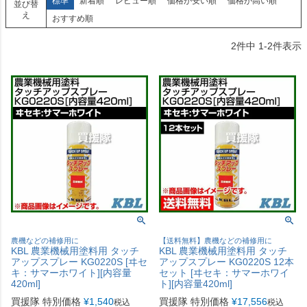
標準
新着順
レビュー順
価格が安い順
価格が高い順
並び替
え
おすすめ順
2
件中
1
-
2
件表示
農機などの補修用に
【送料無料】農機などの補修用に
KBL 農業機械用塗料用 タッチ
KBL 農業機械用塗料用 タッチ
アップスプレー KG0220S [ヰセ
アップスプレー KG0220S 12本
キ：サマーホワイト][内容量
セット [ヰセキ：サマーホワイ
420ml]
ト][内容量420ml]
買援隊 特別価格
¥
1,540
買援隊 特別価格
¥
17,556
税込
税込