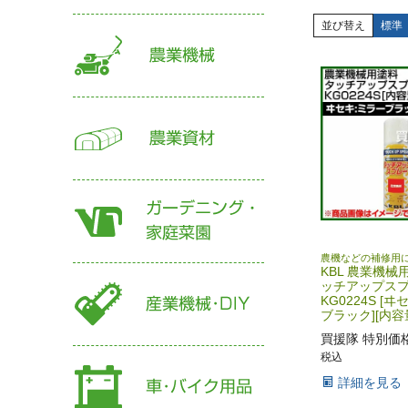
並び替え
標準
農機などの補修用
KBL 農業機械
ッチアップス
KG0224S [
ブラック][内容量
買援隊 特別価
税込
詳細を見る