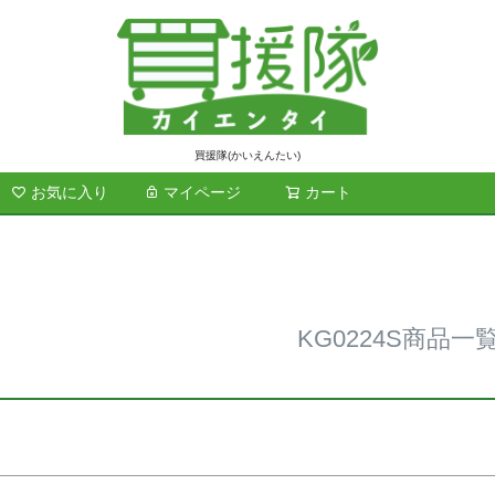
ド
商品番号/
買援隊(かいえんたい)
お気に入り
マイページ
カート
検索
在庫なし商
在庫な
～
並び順
標準
レビュ
KG0224S商品一
検索