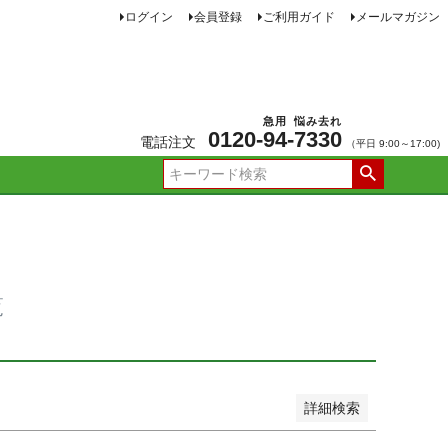
ログイン
会員登録
ご利用ガイド
メールマガジン
JANコード
急用
悩み去れ
0120-
94
-
7330
電話注文
（平日 9:00～17:00)
品
し商品を表示しない
新着順
価格が安い順
価格が高い順
ー順
おすすめ順
覧
詳細検索