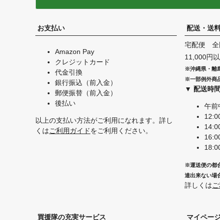
お支払い
配送・送
宅配便 全
Amazon Pay
11,000
クレジットカード
※沖縄県・離
代金引換
※一部例外商
銀行振込（前入金）
▼ 配送時
郵便振替（前入金）
後払い
午前
12:0
以上の支払い方法がご利用になれます。詳し
14:0
くは
ご利用ガイド
をご利用ください。
16:0
18:0
※運送便の都
達出来ない場
詳しくは
ご
買援隊の充実サービス
マイペー