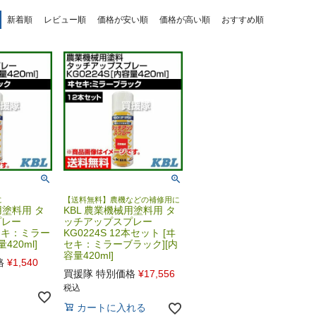
新着順
レビュー順
価格が安い順
価格が高い順
おすすめ順
に
【送料無料】農機などの補修用に
用塗料用 タ
KBL 農業機械用塗料用 タ
プレー
ッチアップスプレー
ヰセキ：ミラー
KG0224S 12本セット [ヰ
420ml]
セキ：ミラーブラック][内
容量420ml]
格
¥
1,540
買援隊 特別価格
¥
17,556
税込
カートに入れる