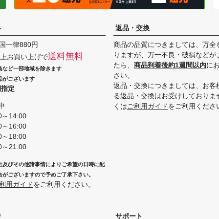
料
返品・交換
国一律880円
商品の品質につきましては、万全
りますが、万一不良・破損などが
送料無料
円以上お買い上げで
たら、
商品到着後約1週間以内
に
島など一部地域を除きます
さい。
品がございます
返品・交換につきましては、お客
間指定
る返品・交換はお受けしておりま
中
くは
ご利用ガイド
をご利用くださ
0～14:00
0～16:00
0～18:00
0～21:00
合及びその他諸事情によりご希望の日時に配
合がございますので予めご了承下さい。
利用ガイド
をご利用ください。
ジ
サポート