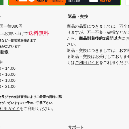
料
返品・交換
国一律880円
商品の品質につきましては、万全
りますが、万一不良・破損などが
送料無料
円以上お買い上げで
たら、
商品到着後約1週間以内
に
島など一部地域を除きます
さい。
品がございます
返品・交換につきましては、お客
間指定
る返品・交換はお受けしておりま
中
くは
ご利用ガイド
をご利用くださ
0～14:00
0～16:00
0～18:00
0～21:00
合及びその他諸事情によりご希望の日時に配
合がございますので予めご了承下さい。
利用ガイド
をご利用ください。
ジ
サポート