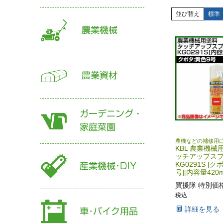
並び替え
標準
農機などの補修用
KBL 農業機械
ッチアップス
KG0291S [
号][内容量420m
買援隊 特別価
税込
詳細を見る