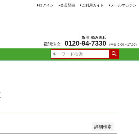
ログイン
会員登録
ご利用ガイド
メールマガジン
JANコード
急用
悩み去れ
0120-
94
-
7330
電話注文
（平日 9:00～17:00)
品
し商品を表示しない
新着順
価格が安い順
価格が高い順
ー順
おすすめ順
覧
詳細検索