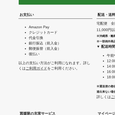
お支払い
配送・送
宅配便 全
Amazon Pay
11,000
クレジットカード
※沖縄県・離
代金引換
※一部例外商
銀行振込（前入金）
▼ 配送時
郵便振替（前入金）
後払い
午前
12:0
以上の支払い方法がご利用になれます。詳し
14:0
くは
ご利用ガイド
をご利用ください。
16:0
18:0
※運送便の都
達出来ない場
詳しくは
ご
買援隊の充実サービス
マイペー