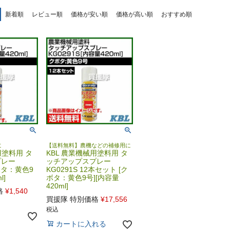
新着順
レビュー順
価格が安い順
価格が高い順
おすすめ順
に
【送料無料】農機などの補修用に
用塗料用 タ
KBL 農業機械用塗料用 タ
プレー
ッチアップスプレー
クボタ：黄色9
KG0291S 12本セット [ク
l]
ボタ：黄色9号][内容量
420ml]
格
¥
1,540
買援隊 特別価格
¥
17,556
税込
カートに入れる