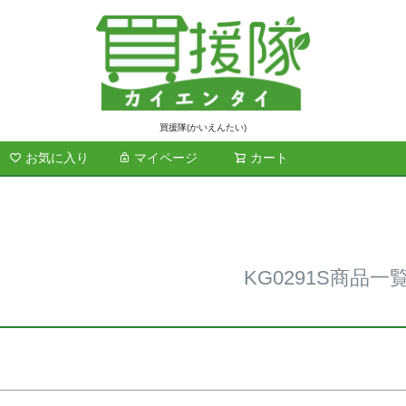
ド
商品番号/
買援隊(かいえんたい)
お気に入り
マイページ
カート
検索
在庫なし商
在庫な
～
並び順
標準
レビュ
KG0291S商品一
検索