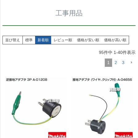
工事用品
並び替え
標準
新着順
レビュー順
価格が安い順
価格が高い順
95
件中
1
-
40
件表示
1
2
3