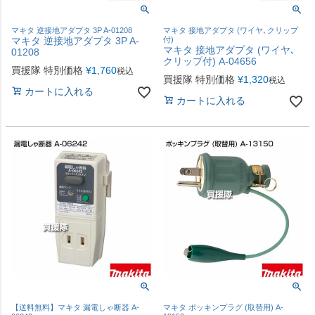
マキタ 逆接地アダプタ 3P A-01208
マキタ 接地アダプタ (ワイヤ､クリップ
マキタ 逆接地アダプタ 3P A-
付)
マキタ 接地アダプタ (ワイヤ､
01208
クリップ付) A-04656
買援隊 特別価格
¥
1,760
税込
買援隊 特別価格
¥
1,320
税込
カートに入れる
カートに入れる
【送料無料】マキタ 漏電しゃ断器 A-
マキタ ポッキンプラグ (取替用) A-