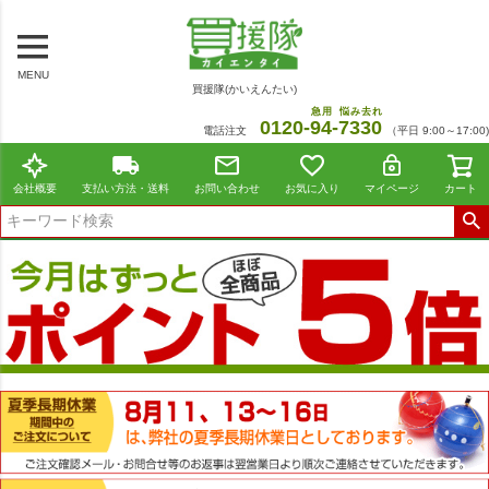
MENU
買援隊(かいえんたい)
急用
悩み去れ
0120-
94
-
7330
電話注文
（平日 9:00～17:00)
会社概要
支払い方法・送料
お問い合わせ
お気に入り
マイページ
カート