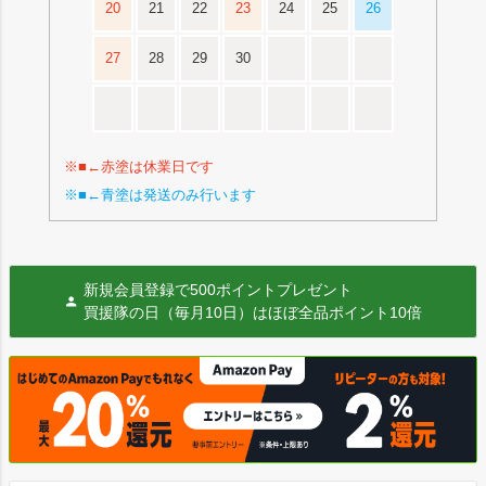
20
21
22
23
24
25
26
27
28
29
30
※■←赤塗は休業日です
※■←青塗は発送のみ行います
新規会員登録で500ポイントプレゼント
買援隊の日（毎月10日）はほぼ全品ポイント10倍