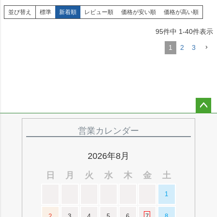
並び替え
標準
新着順
レビュー順
価格が安い順
価格が高い順
95
件中
1
-
40
件表示
1
2
3
ペー
ジト
営業カレンダー
ップ
へ
2026年8月
日
月
火
水
木
金
土
1
2
3
4
5
6
7
8