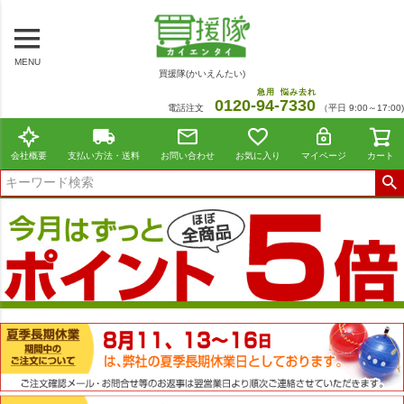
MENU
買援隊(かいえんたい)
急用
悩み去れ
0120-
94
-
7330
電話注文
（平日 9:00～17:00)
会社概要
支払い方法・送料
お問い合わせ
お気に入り
マイページ
カート