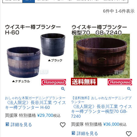
6
件中
1
-
6
件表示
おしゃれな木製ガーデニングプランター
【送料無料】おしゃれなガーデニングプ
《法人限定》長谷川工業 ウイス
ランター
《法人限定》長谷川工業 ウイス
キー樽プランター H-60
キー樽プランター椀型70 GB-
買援隊 特別価格
¥
29,700
税込
7240
買援隊 特別価格
¥
36,000
詳細を見る
税込
詳細を見る