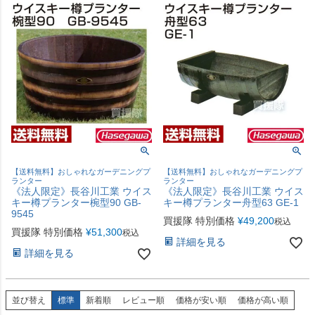
【送料無料】おしゃれなガーデニングプ
【送料無料】おしゃれなガーデニングプ
ランター
ランター
《法人限定》長谷川工業 ウイス
《法人限定》長谷川工業 ウイス
キー樽プランター椀型90 GB-
キー樽プランター舟型63 GE-1
9545
買援隊 特別価格
¥
49,200
税込
買援隊 特別価格
¥
51,300
税込
詳細を見る
詳細を見る
並び替え
標準
新着順
レビュー順
価格が安い順
価格が高い順