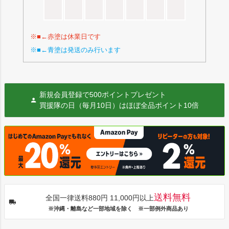
※■←赤塗は休業日です
※■←青塗は発送のみ行います
新規会員登録で500ポイントプレゼント
買援隊の日（毎月10日）はほぼ全品ポイント10倍
送料無料
全国一律送料880円 11,000円以上
※沖縄・離島など一部地域を除く ※一部例外商品あり