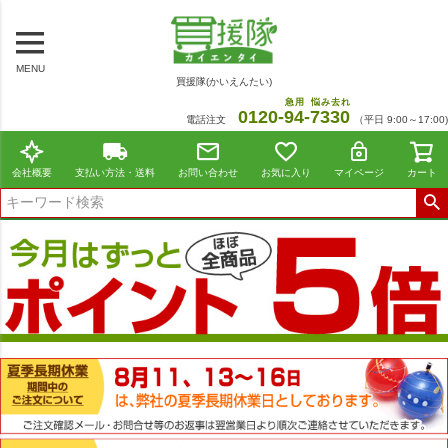
MENU
買援隊(かいえんたい)
急用
悩み去れ
0120-
94
-
7330
電話注文
（平日 9:00～17:00)
会社概要
支払い方法・送料
お問い合わせ
お気に入り
マイページ
カート