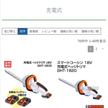
充電式
並び替え
標準
新着順
レビュー順
価格が安い順
価格が高い順
76
件中
1
-
40
件表示
1
2