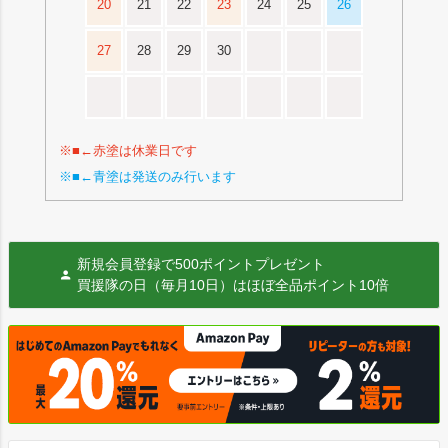
20
21
22
23
24
25
26
27
28
29
30
※■←赤塗は休業日です
※■←青塗は発送のみ行います
新規会員登録で500ポイントプレゼント
買援隊の日（毎月10日）はほぼ全品ポイント10倍