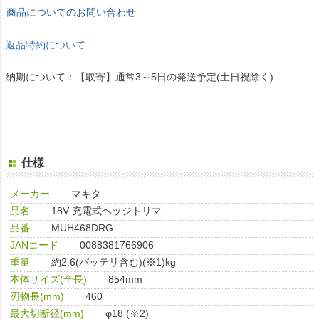
商品についてのお問い合わせ
返品特約について
納期について：【取寄】通常3～5日の発送予定(土日祝除く)
仕様
メーカー
マキタ
品名
18V 充電式ヘッジトリマ
品番
MUH468DRG
JANコード
0088381766906
重量
約2.6(バッテリ含む)(※1)kg
本体サイズ(全長)
854mm
刃物長(mm)
460
最大切断径(mm)
φ18 (※2)