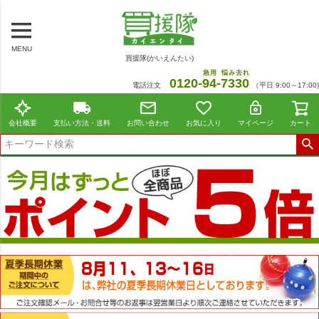
MENU
買援隊(かいえんたい)
急用
悩み去れ
0120-
94
-
7330
電話注文
（平日 9:00～17:00)
会社概要
支払い方法・送料
お問い合わせ
お気に入り
マイページ
カート