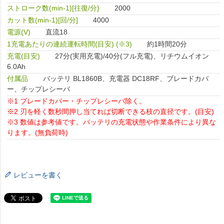
ストローク数(min-1)[往復/分}
2000
カット数(min-1)[回/分]
4000
電源(V)
直流18
1充電あたりの連続運転時間(目安) (※3)
約1時間20分
充電(目安)
27分(実用充電)/40分(フル充電)、リチウムイオン
6.0Ah
付属品
バッテリ BL1860B、充電器 DC18RF、ブレードカバ
ー、チップレシーバ
※1 ブレードカバー・チップレシーバ除く。
※2 刃を軽く数秒間押し当てれば切断できる枝の直径です。(目安)
※3 数値は参考値です。バッテリの充電状態や作業条件により異な
ります。(無負荷時)
レビューを書く