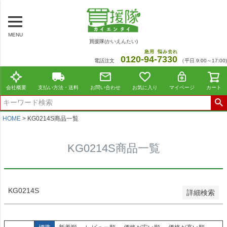
～
商品番号/JANコード
MENU
買援隊(かいえんたい)
在庫なし商品
急用
悩み去れ
0120-
94
-
7330
電話注文
（平日 9:00～17:00)
在庫なし商品を表示しない
並び順
会社概要
支払い方法・送料
お問い合わせ
お気に入り
マイページ
カート
標準
新着順
価格が安い順
HOME
KG0214S商品一覧
価格が高い順
レビュー順
KG0214S商品一覧
おすすめ順
検索
KG0214S
詳細検索