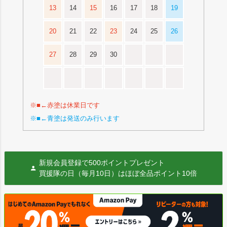
13
14
15
16
17
18
19
20
21
22
23
24
25
26
27
28
29
30
※■←赤塗は休業日です
※■←青塗は発送のみ行います
新規会員登録で500ポイントプレゼント
買援隊の日（毎月10日）はほぼ全品ポイント10倍