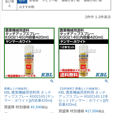
標準
新着順
レビュー順
価格が安い順
価格が高い順
並び替
え
おすすめ順
2
件中
1
-
2
件表示
農機などの補修用に
【送料無料】農機などの補修用に
KBL 農業機械用塗料用 タッチ
KBL 農業機械用塗料用 タッチ
アップスプレー KG0214S [ヤン
アップスプレー KG0214S 12本
マー：ホワイト][内容量420ml]
セット [ヤンマー：ホワイト][内
容量420ml]
買援隊 特別価格
¥
1,540
税込
買援隊 特別価格
¥
17,556
税込