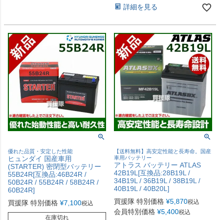
詳細を見る
優れた品質・安定した性能
【送料無料】高安定性能と長寿命。国産
ヒュンダイ 国産車用
車用バッテリー
アトラス バッテリー ATLAS
(STARTER) 密閉型バッテリー
42B19L[互換品:28B19L /
55B24R[互換品:46B24R /
34B19L / 36B19L / 38B19L /
50B24R / 55B24R / 58B24R /
40B19L / 40B20L]
60B24R]
買援隊 特別価格
¥
5,870
税込
買援隊 特別価格
¥
7,100
税込
会員特別価格
¥
5,400
税込
在庫切れ