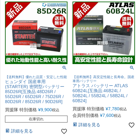
【送料無料】優れた品質・安定した性能
【送料無料】高安定性能と長寿命。国産
ヒュンダイ 国産車用
車用バッテリー
アトラス バッテリー ATLAS
(STARTER) 密閉型バッテリー
60B24L[互換品:46B24L /
85D26R[互換品:48D26R /
50B24L / 55B24L / 58B24L /
55D26R / 65D26R / 75D26R /
60B24]
80D26R / 85D26R / 90D26R]
買援隊 特別価格
¥
7,780
税込
買援隊 特別価格
¥
9,900
税込
会員特別価格
¥
7,600
税込
在庫切れ
詳細を見る
詳細を見る