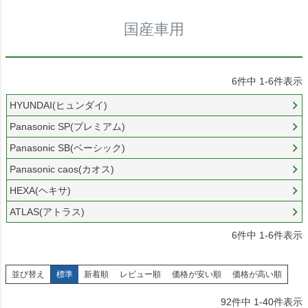
国産車用
6
件中
1
-
6
件表示
HYUNDAI(ヒュンダイ)
Panasonic SP(プレミアム)
Panasonic SB(ベーシック)
Panasonic caos(カオス)
HEXA(ヘキサ)
ATLAS(アトラス)
6
件中
1
-
6
件表示
並び替え
標準
新着順
レビュー順
価格が安い順
価格が高い順
92
件中
1
-
40
件表示