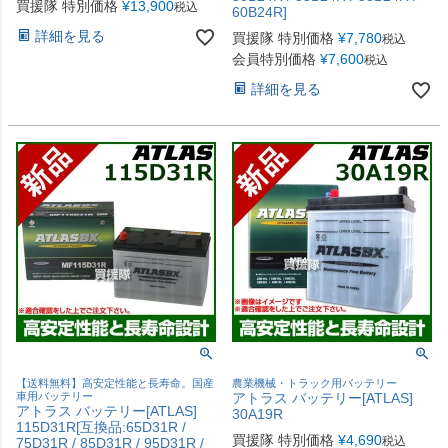
買援隊 特別価格
¥
13,900
税込
60B24R]
詳細を見る
買援隊 特別価格
¥
7,780
税込
会員特別価格
¥
7,600
税込
詳細を見る
【送料無料】高安定性能と長寿命。国産
農業機械・トラック用バッテリー
車用バッテリー
アトラス バッテリー[ATLAS]
アトラス バッテリー[ATLAS]
30A19R
115D31R[互換品:65D31R /
買援隊 特別価格
¥
4,690
税込
75D31R / 85D31R / 95D31R /