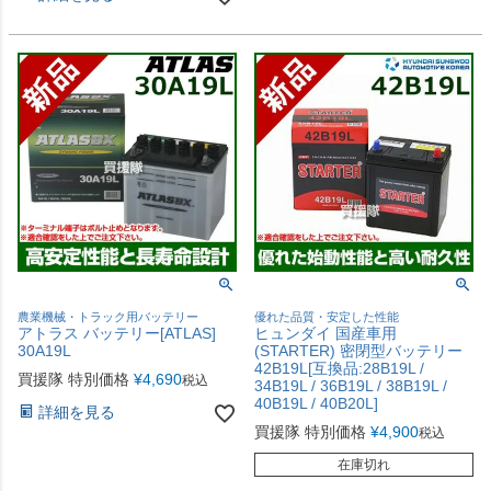
農業機械・トラック用バッテリー
優れた品質・安定した性能
アトラス バッテリー[ATLAS]
ヒュンダイ 国産車用
30A19L
(STARTER) 密閉型バッテリー
42B19L[互換品:28B19L /
買援隊 特別価格
¥
4,690
税込
34B19L / 36B19L / 38B19L /
40B19L / 40B20L]
詳細を見る
買援隊 特別価格
¥
4,900
税込
在庫切れ