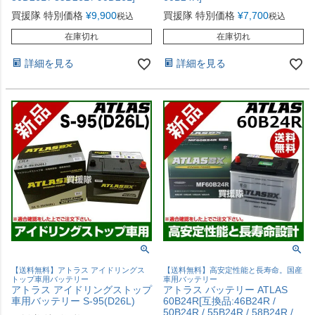
買援隊 特別価格
¥
9,900
買援隊 特別価格
¥
7,700
税込
税込
在庫切れ
在庫切れ
詳細を見る
詳細を見る
【送料無料】アトラス アイドリングス
【送料無料】高安定性能と長寿命。国産
トップ車用バッテリー
車用バッテリー
アトラス アイドリングストップ
アトラス バッテリー ATLAS
車用バッテリー S-95(D26L)
60B24R[互換品:46B24R /
50B24R / 55B24R / 58B24R /