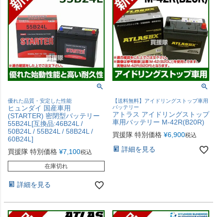
優れた品質・安定した性能
【送料無料】アイドリングストップ車用
ヒュンダイ 国産車用
バッテリー
アトラス アイドリングストップ
(STARTER) 密閉型バッテリー
車用バッテリー M-42R(B20R)
55B24L[互換品:46B24L /
50B24L / 55B24L / 58B24L /
買援隊 特別価格
¥
6,900
税込
60B24L]
詳細を見る
買援隊 特別価格
¥
7,100
税込
在庫切れ
詳細を見る