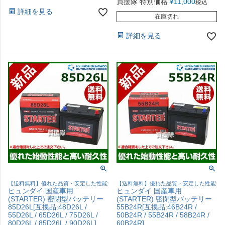
買援隊 特別価格
¥
11,000
税込
詳細を見る
在庫切れ
詳細を見る
【送料無料】優れた品質・安定した性能
【送料無料】優れた品質・安定した性能
ヒュンダイ 国産車用
ヒュンダイ 国産車用
(STARTER) 密閉型バッテリー
(STARTER) 密閉型バッテリー
85D26L[互換品:48D26L /
55B24R[互換品:46B24R /
55D26L / 65D26L / 75D26L /
50B24R / 55B24R / 58B24R /
80D26L / 85D26L / 90D26L]
60B24R]