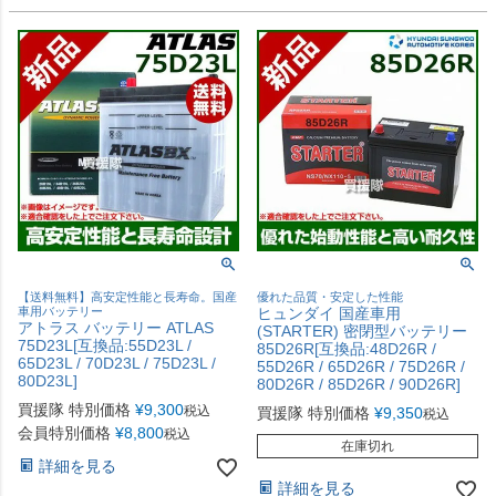
【送料無料】高安定性能と長寿命。国産
優れた品質・安定した性能
車用バッテリー
ヒュンダイ 国産車用
アトラス バッテリー ATLAS
(STARTER) 密閉型バッテリー
75D23L[互換品:55D23L /
85D26R[互換品:48D26R /
65D23L / 70D23L / 75D23L /
55D26R / 65D26R / 75D26R /
80D23L]
80D26R / 85D26R / 90D26R]
買援隊 特別価格
¥
9,300
税込
買援隊 特別価格
¥
9,350
税込
会員特別価格
¥
8,800
税込
在庫切れ
詳細を見る
詳細を見る