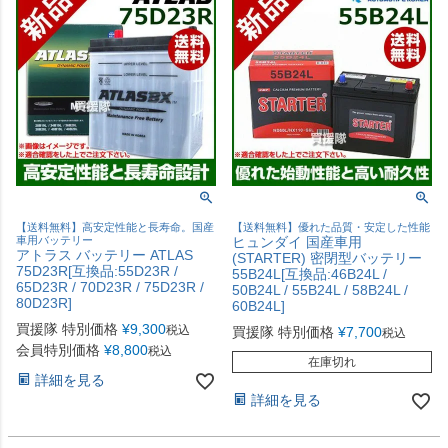
【送料無料】高安定性能と長寿命。国産
【送料無料】優れた品質・安定した性能
車用バッテリー
ヒュンダイ 国産車用
アトラス バッテリー ATLAS
(STARTER) 密閉型バッテリー
75D23R[互換品:55D23R /
55B24L[互換品:46B24L /
65D23R / 70D23R / 75D23R /
50B24L / 55B24L / 58B24L /
80D23R]
60B24L]
買援隊 特別価格
¥
9,300
税込
買援隊 特別価格
¥
7,700
税込
会員特別価格
¥
8,800
税込
在庫切れ
詳細を見る
詳細を見る