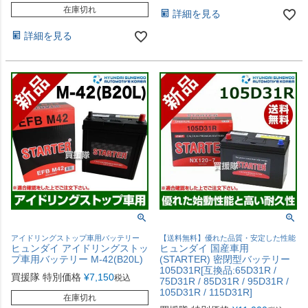
在庫切れ
詳細を見る
詳細を見る
アイドリングストップ車用バッテリー
【送料無料】優れた品質・安定した性能
ヒュンダイ アイドリングストッ
ヒュンダイ 国産車用
プ車用バッテリー M-42(B20L)
(STARTER) 密閉型バッテリー
105D31R[互換品:65D31R /
買援隊 特別価格
¥
7,150
税込
75D31R / 85D31R / 95D31R /
105D31R / 115D31R]
在庫切れ