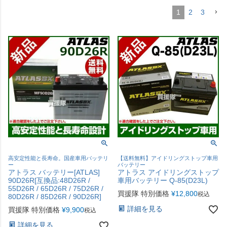
1
2
3
高安定性能と長寿命。国産車用バッテリ
【送料無料】アイドリングストップ車用
ー
バッテリー
アトラス バッテリー[ATLAS]
アトラス アイドリングストップ
90D26R[互換品:48D26R /
車用バッテリー Q-85(D23L)
55D26R / 65D26R / 75D26R /
買援隊 特別価格
¥
12,800
税込
80D26R / 85D26R / 90D26R]
詳細を見る
買援隊 特別価格
¥
9,900
税込
詳細を見る