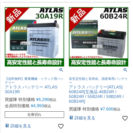
【送料無料】農業機械・トラック用バッ
高安定性能と長寿命。国産車用バッテリ
テリー
ー
アトラス バッテリー ATLAS
アトラス バッテリー[ATLAS]
30A19R
60B24R[互換品:46B24R /
50B24R / 55B24R / 58B24R /
買援隊 特別価格
¥
5,290
税込
60B24R]
会員特別価格
¥
4,950
税込
買援隊 特別価格
¥
7,600
税込
在庫切れ
詳細を見る
詳細を見る