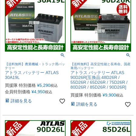
【送料無料】農業機械・トラック用バッ
【送料無料】高安定性能と長寿命。国産
テリー
車用バッテリー
アトラス バッテリー ATLAS
アトラス バッテリー ATLAS
30A19L
90D26R[互換品:48D26R /
55D26R / 65D26R / 75D26R /
買援隊 特別価格
¥
5,290
税込
80D26R / 85D26R / 90D26R]
会員特別価格
¥
4,950
税込
買援隊 特別価格
¥
9,900
税込
詳細を見る
詳細を見る