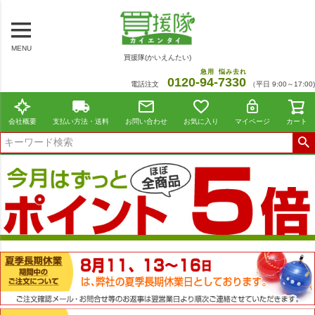
MENU
買援隊(かいえんたい)
急用
悩み去れ
0120-
94
-
7330
電話注文
（平日 9:00～17:00)
会社概要
支払い方法・送料
お問い合わせ
お気に入り
マイページ
カート