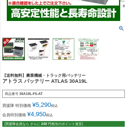
【送料無料】農業機械・トラック用バッテリー
アトラス バッテリー ATLAS 30A19L
商品番号
30A19L-FS-AT
¥
5,290
買援隊 特別価格
税込
¥
4,950
会員特別価格
税込
[買援隊会員なら さらに
240
円相当のポイント進呈]