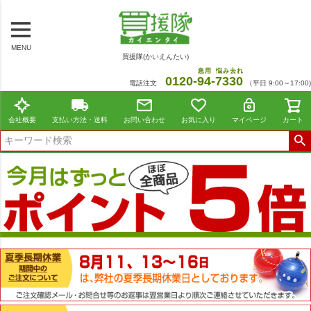
MENU
買援隊(かいえんたい)
急用
悩み去れ
0120-
94
-
7330
電話注文
（平日 9:00～17:00)
会社概要
支払い方法・送料
お問い合わせ
お気に入り
マイページ
カート