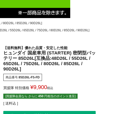
0D26L / 85D26L / 90D26L]
D26L / 65D26L / 75D26L / 80D26L / 85D26L / 90D26L]
【送料無料】優れた品質・安定した性能
ヒュンダイ 国産車用 (STARTER) 密閉型バッ
テリー 85D26L[互換品:48D26L / 55D26L /
65D26L / 75D26L / 80D26L / 85D26L /
90D26L]
商品番号
85D26L-FS-FD
¥
9,900
買援隊 特別価格
税込
[買援隊会員なら さらに
450
円相当のポイント進呈]
送料込