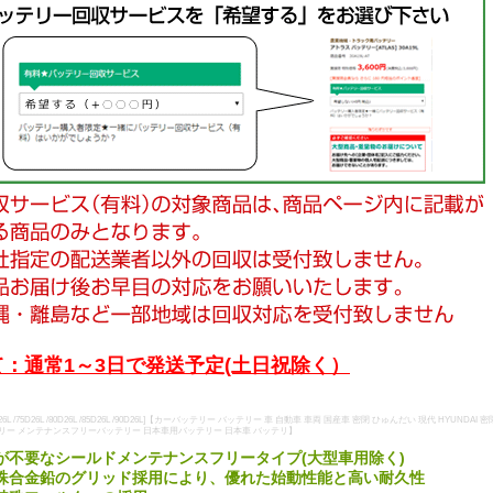
：通常1～3日で発送予定(土日祝除く）
L /65D26L /75D26L /80D26L /85D26L /90D26L]【カーバッテリー バッテリー 車 自動車 車両 国産車 密閉 ひゅんだい 現代 
リー メンテナンスフリーバッテリー 日本車用バッテリー 日本車 バッテリ】
が不要なシールドメンテナンスフリータイプ(大型車用除く)
殊合金鉛のグリッド採用により、優れた始動性能と高い耐久性