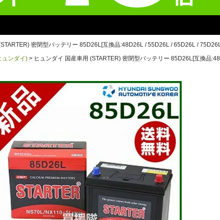
TER) 密閉型バッテリー 85D26L[互換品:48D26L / 55D26L / 65D26L / 75D26L / 8
(ヒュンダイ)
ヒュンダイ 国産車用 (STARTER) 密閉型バッテリー 85D26L[互換品:48D26L / 55