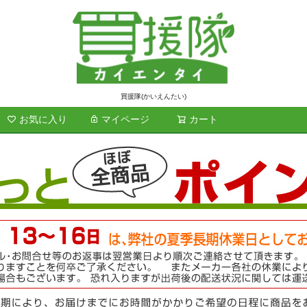
買援隊(かいえんたい)
お気に入り
マイページ
カート
検索