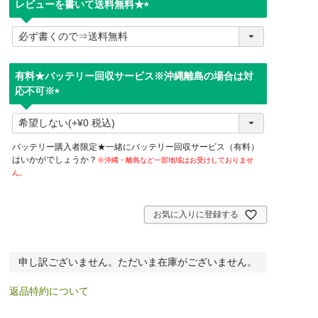
レビューを書いて送料無料★
(
必
須
)
有料★バッテリー回収サービス※沖縄離島の場合は対
応不可※
(
必
須
バッテリー購入者限定★一緒にバッテリー回収サービス（有料）
)
はいかがでしょうか？
※沖縄・離島など一部地域はお受けしておりませ
ん。
お気に入りに登録する
申し訳ございません。ただいま在庫がございません。
返品特約について