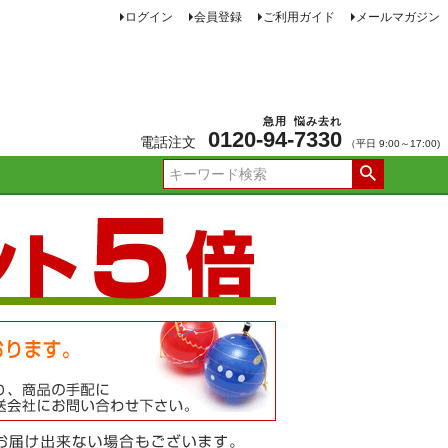
ログイン
会員登録
ご利用ガイド
メールマガジン
急用
悩み去れ
0120-
94
-
7330
電話注文
（平日 9:00～17:00)