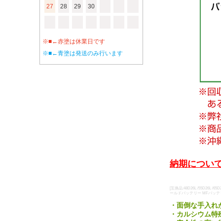
27
28
29
30
※■←赤塗は休業日です
※■←青塗は発送のみ行います
納期について
[互換品:48D26L /55D26
ールドバッテリー MFバッテ
・面倒な手入れ
・カルシウム特