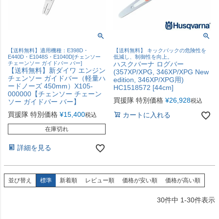
【送料無料】適用機種：E398D・
【送料無料】 キックバックの危険性を
E440D・E1048S・E1040D[チェンソー
低減し、制御性を向上。
チェーンソー ガイドバー バー]
ハスクバーナ ログバー
【送料無料】新ダイワ エンジン
(357XP/XPG, 346XP/XPG New
チェンソー ガイドバー（軽量ハ
edition, 346XP/XPG用)
ードノーズ 450mm）X105-
HC1518572 [44cm]
000000【チェンソー チェーン
買援隊 特別価格
¥
26,928
税込
ソー ガイドバー バー】
買援隊 特別価格
¥
15,400
カートに入れる
税込
在庫切れ
詳細を見る
並び替え
標準
新着順
レビュー順
価格が安い順
価格が高い順
30
件中
1
-
30
件表示