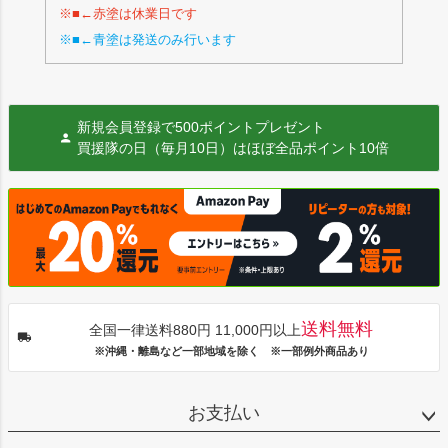
※■←赤塗は休業日です
※■←青塗は発送のみ行います
新規会員登録で500ポイントプレゼント
買援隊の日（毎月10日）はほぼ全品ポイント10倍
送料無料
全国一律送料880円 11,000円以上
※沖縄・離島など一部地域を除く ※一部例外商品あり
お支払い