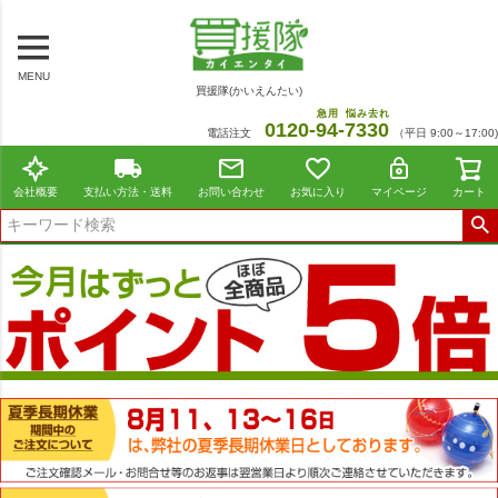
MENU
買援隊(かいえんたい)
急用
悩み去れ
0120-
94
-
7330
電話注文
（平日 9:00～17:00)
会社概要
支払い方法・送料
お問い合わせ
お気に入り
マイページ
カート