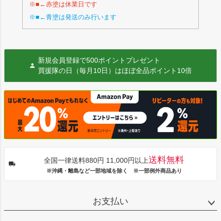
※■←赤塗は休業日です
※■←青塗は発送のみ行います
新規会員登録で500ポイントプレゼント
買援隊の日（毎月10日）はほぼ全品ポイント10倍
送料無料
全国一律送料880円 11,000円以上
※沖縄・離島など一部地域を除く ※一部例外商品あり
お支払い