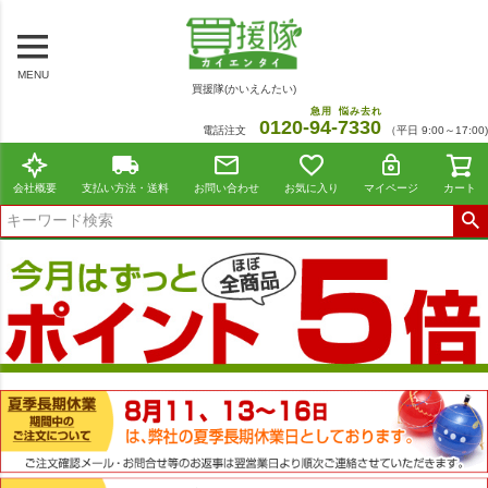
MENU
買援隊(かいえんたい)
急用
悩み去れ
0120-
94
-
7330
電話注文
（平日 9:00～17:00)
会社概要
支払い方法・送料
お問い合わせ
お気に入り
マイページ
カート