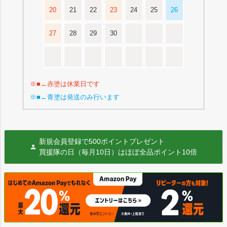
20
21
22
23
24
25
26
27
28
29
30
※■←赤塗は休業日です
※■←青塗は発送のみ行います
新規会員登録で500ポイントプレゼント
買援隊の日（毎月10日）はほぼ全品ポイント10倍