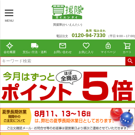
MENU
買援隊(かいえんたい)
急用
悩み去れ
0120-
94
-
7330
電話注文
（平日 9:00～17:00)
会社概要
支払い方法・送料
お問い合わせ
お気に入り
マイページ
カート