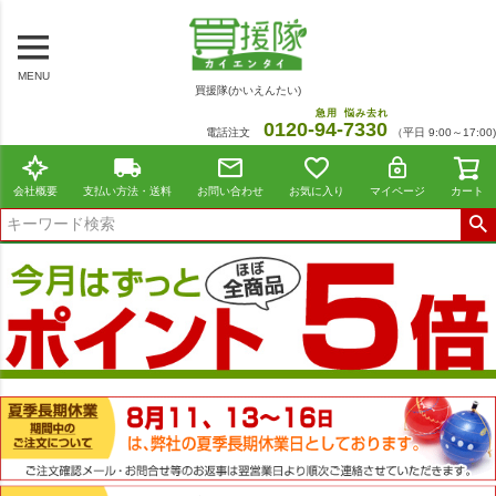
MENU
買援隊(かいえんたい)
急用
悩み去れ
0120-
94
-
7330
電話注文
（平日 9:00～17:00)
会社概要
支払い方法・送料
お問い合わせ
お気に入り
マイページ
カート