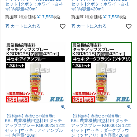
セット [クボタ：ホワイト白-4
セット [クボタ：ホワイト白-1
号][内容量420ml]
号][内容量420ml]
買援隊 特別価格
¥
17,556
買援隊 特別価格
¥
17,556
税込
税込
カートに入れる
カートに入れる
【送料無料】農機などの補修用に
【送料無料】農機などの補修用に
KBL 農業機械用塗料用 タッチ
KBL 農業機械用塗料用 タッチ
アップスプレー KG0302S 12本
アップスプレー KG0301S 12本
セット [ヰセキ：アイアンブル
セット [ヰセキ：ダークブラウ
ー][内容量420ml]
ン（ツヤアリ）][内容量420ml]