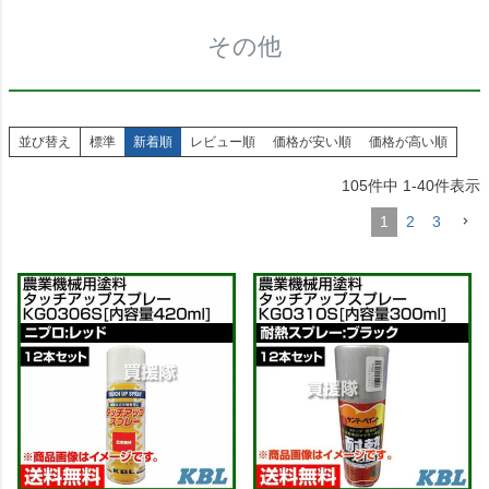
その他
並び替え
標準
新着順
レビュー順
価格が安い順
価格が高い順
105
件中
1
-
40
件表示
1
2
3