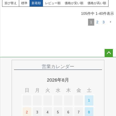
並び替え
標準
新着順
レビュー順
価格が安い順
価格が高い順
105
件中
1
-
40
件表示
1
2
3
ペー
ジト
営業カレンダー
ップ
へ
2026年8月
日
月
火
水
木
金
土
1
2
3
4
5
6
7
8