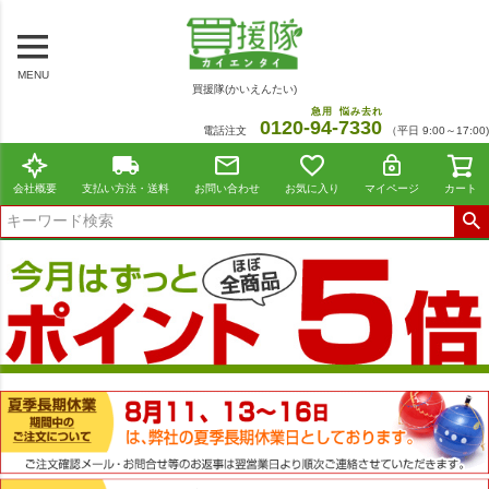
MENU
買援隊(かいえんたい)
急用
悩み去れ
0120-
94
-
7330
電話注文
（平日 9:00～17:00)
会社概要
支払い方法・送料
お問い合わせ
お気に入り
マイページ
カート