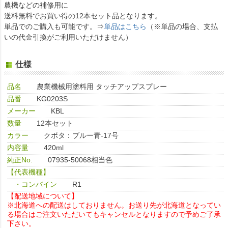
農機などの補修用に
送料無料でお買い得の12本セット品となります。
単品でのご購入も可能です。⇒
単品はこちら
（※単品の場合、支払
いの代金引換がご利用いただけません）
仕様
品名
農業機械用塗料用 タッチアップスプレー
品番
KG0203S
メーカー
KBL
数量
12本セット
カラー
クボタ：ブルー青-17号
内容量
420ml
純正No.
07935-50068相当色
【代表機種】
・コンバイン
R1
【配送地域について】
※北海道への配送はしておりません。お送り先が北海道となってい
る場合はご注文いただいてもキャンセルとなりますので予めご了承
下さい。