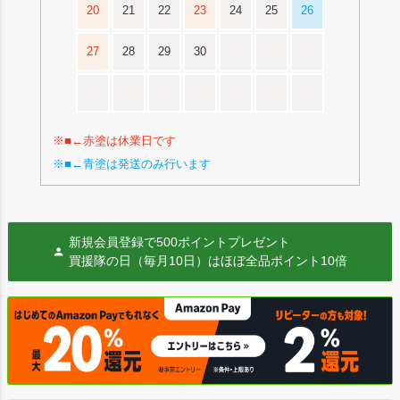
20
21
22
23
24
25
26
27
28
29
30
※■←赤塗は休業日です
※■←青塗は発送のみ行います
新規会員登録で500ポイントプレゼント
買援隊の日（毎月10日）はほぼ全品ポイント10倍