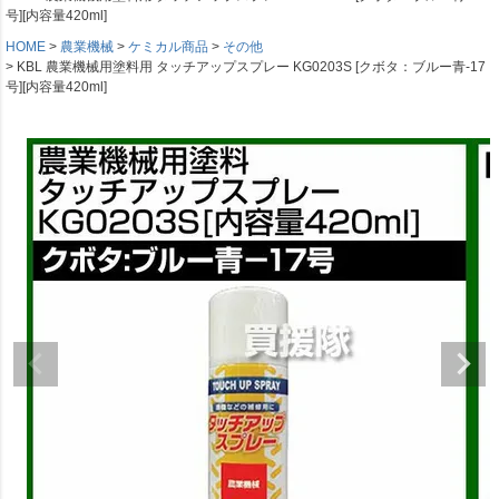
号][内容量420ml]
HOME
農業機械
ケミカル商品
その他
KBL 農業機械用塗料用 タッチアップスプレー KG0203S [クボタ：ブルー青-17
号][内容量420ml]