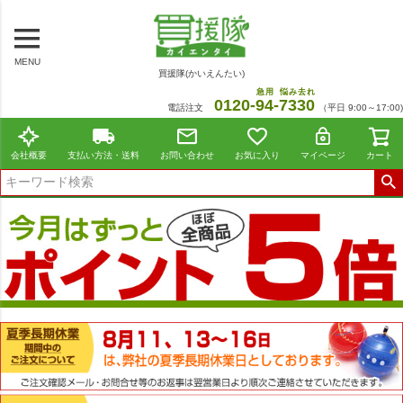
MENU
買援隊(かいえんたい)
急用
悩み去れ
0120-
94
-
7330
電話注文
（平日 9:00～17:00)
会社概要
支払い方法・送料
お問い合わせ
お気に入り
マイページ
カート