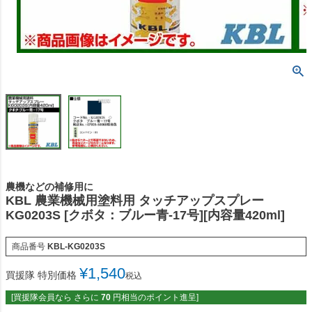
農機などの補修用に
KBL 農業機械用塗料用 タッチアップスプレー
KG0203S [クボタ：ブルー青-17号][内容量420ml]
商品番号
KBL-KG0203S
¥
1,540
買援隊 特別価格
税込
[買援隊会員なら さらに
70
円相当のポイント進呈]