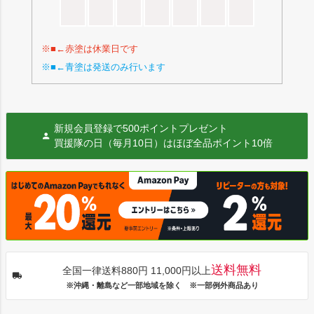
※■←赤塗は休業日です
※■←青塗は発送のみ行います
新規会員登録で500ポイントプレゼント
買援隊の日（毎月10日）はほぼ全品ポイント10倍
送料無料
全国一律送料880円 11,000円以上
※沖縄・離島など一部地域を除く ※一部例外商品あり