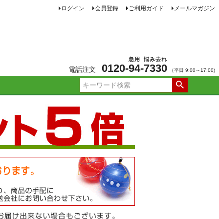
ログイン
会員登録
ご利用ガイド
メールマガジン
急用
悩み去れ
0120-
94
-
7330
電話注文
（平日 9:00～17:00)