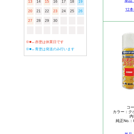
13
14
15
16
17
18
19
20
21
22
23
24
25
26
27
28
29
30
※■←赤塗は休業日です
※■←青塗は発送のみ行います