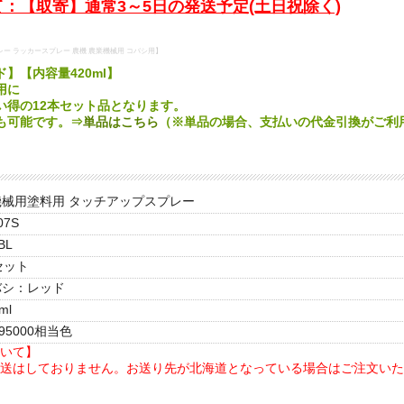
：【取寄】通常3～5日の発送予定(土日祝除く)
レー ラッカースプレー 農機 農業機械用 コバシ用】
】【内容量420ml】
用に
い得の12本セット品となります。
も可能です。⇒
単品はこちら
（※単品の場合、支払いの代金引換がご利
機械用塗料用 タッチアップスプレー
07S
BL
セット
バシ：レッド
ml
095000相当色
いて】
送はしておりません。お送り先が北海道となっている場合はご注文いた