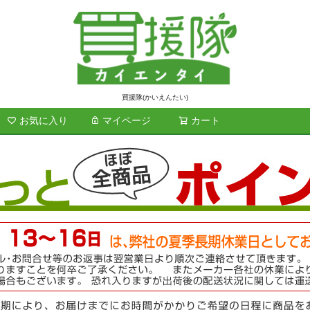
買援隊(かいえんたい)
お気に入り
マイページ
カート
検索