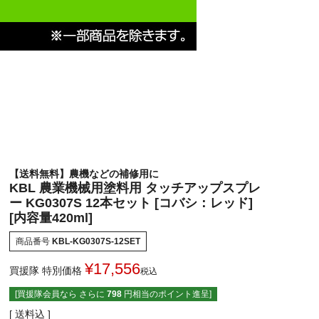
【送料無料】農機などの補修用に
KBL 農業機械用塗料用 タッチアップスプレ
ー KG0307S 12本セット [コバシ：レッド]
[内容量420ml]
商品番号
KBL-KG0307S-12SET
¥
17,556
買援隊 特別価格
税込
[買援隊会員なら さらに
798
円相当のポイント進呈]
送料込