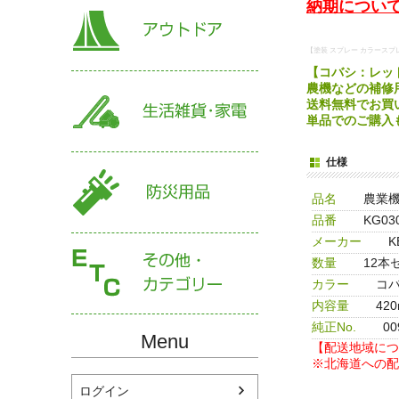
納期について
【塗装 スプレー カラースプ
【コバシ：レッド
農機などの補修
送料無料でお買
単品でのご購入
仕様
品名
農業
品番
KG03
メーカー
K
数量
12本
カラー
コ
内容量
420
純正No.
0
Menu
【配送地域につ
※北海道への配
ログイン