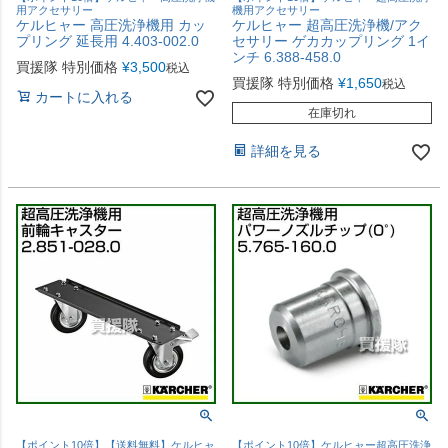
用アクセサリー
機用アクセサリー
ケルヒャー 高圧洗浄機用 カッ
ケルヒャー 超高圧洗浄機/アク
プリング 延長用 4.403-002.0
セサリー ゲカカップリング 1イ
ンチ 6.388-458.0
買援隊 特別価格
¥
3,500
税込
買援隊 特別価格
¥
1,650
税込
カートに入れる
在庫切れ
詳細を見る
【ポイント10倍】【送料無料】ケルヒャ
【ポイント10倍】ケルヒャー超高圧洗浄