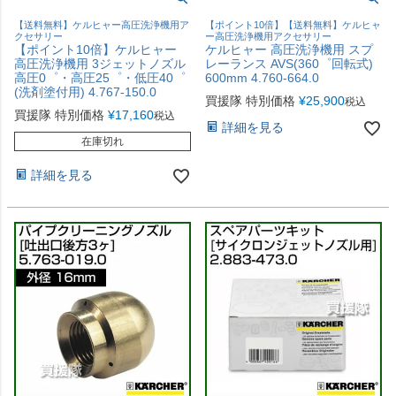
【送料無料】ケルヒャー高圧洗浄機用ア
【ポイント10倍】【送料無料】ケルヒャ
クセサリー
ー高圧洗浄機用アクセサリー
【ポイント10倍】ケルヒャー
ケルヒャー 高圧洗浄機用 スプ
高圧洗浄機用 3ジェットノズル
レーランス AVS(360゜回転式)
高圧0゜・高圧25゜・低圧40゜
600mm 4.760-664.0
(洗剤塗付用) 4.767-150.0
買援隊 特別価格
¥
25,900
税込
買援隊 特別価格
¥
17,160
税込
詳細を見る
在庫切れ
詳細を見る