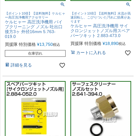
【ポイント10倍】【送料無料】ケルヒャ
【ポイント10倍】【送料無料】水流が高
ー高圧洗浄機用アクセサリー
速回転し、こびりついた汚れに効果があ
ケルヒャー 高圧洗浄機用 パイ
ります
ケルヒャー 高圧洗浄機用 サイ
プクリーニング ノズル 吐出口
クロンジェットノズル用スペア
後方3ヶ 外径16mm 5.763-
パーツキット 2.883-473.0
019.0
買援隊 特別価格
¥
18,890
税込
買援隊 特別価格
¥
13,750
税込
カートに入れる
在庫切れ
詳細を見る