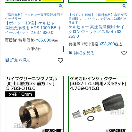
【送料無料】ケルヒャー高圧洗浄機用ア
【ポイント10倍】【送料無料】水流が高
クセサリー
速回転し、こびりついた汚れに効果があ
【ポイント10倍】ケルヒャー
ります
ケルヒャー 高圧洗浄機用 サイ
高圧洗浄機用 HDS 1000 BE ホ
クロンジェットノズル 4.763-
イールセット 2.637-820.0
253.0
買援隊 特別価格
¥
85,690
税込
買援隊 特別価格
¥
58,200
税込
在庫切れ
詳細を見る
詳細を見る