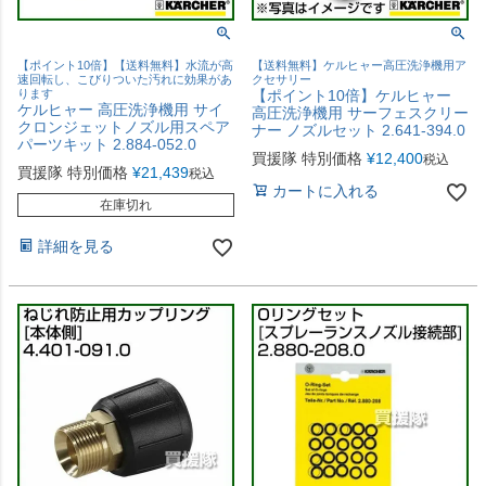
【ポイント10倍】【送料無料】水流が高
【送料無料】ケルヒャー高圧洗浄機用ア
速回転し、こびりついた汚れに効果があ
クセサリー
ります
【ポイント10倍】ケルヒャー
ケルヒャー 高圧洗浄機用 サイ
高圧洗浄機用 サーフェスクリー
クロンジェットノズル用スペア
ナー ノズルセット 2.641-394.0
パーツキット 2.884-052.0
買援隊 特別価格
¥
12,400
税込
買援隊 特別価格
¥
21,439
税込
カートに入れる
在庫切れ
詳細を見る