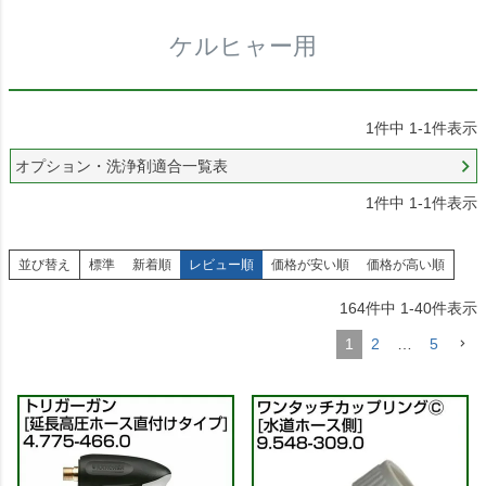
ケルヒャー用
1
件中
1
-
1
件表示
オプション・洗浄剤適合一覧表
1
件中
1
-
1
件表示
並び替え
標準
新着順
レビュー順
価格が安い順
価格が高い順
164
件中
1
-
40
件表示
1
2
…
5