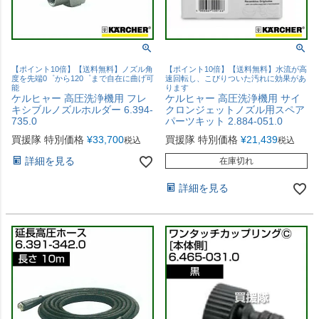
【ポイント10倍】【送料無料】ノズル角
【ポイント10倍】【送料無料】水流が高
度を先端0゜から120゜まで自在に曲げ可
速回転し、こびりついた汚れに効果があ
能
ります
ケルヒャー 高圧洗浄機用 フレ
ケルヒャー 高圧洗浄機用 サイ
キシブルノズルホルダー 6.394-
クロンジェットノズル用スペア
735.0
パーツキット 2.884-051.0
買援隊 特別価格
¥
33,700
買援隊 特別価格
¥
21,439
税込
税込
詳細を見る
在庫切れ
詳細を見る