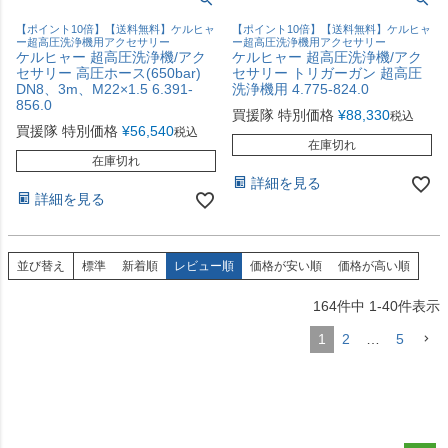
【ポイント10倍】【送料無料】ケルヒャ
【ポイント10倍】【送料無料】ケルヒャ
ー超高圧洗浄機用アクセサリー
ー超高圧洗浄機用アクセサリー
ケルヒャー 超高圧洗浄機/アク
ケルヒャー 超高圧洗浄機/アク
セサリー 高圧ホース(650bar)
セサリー トリガーガン 超高圧
DN8、3m、M22×1.5 6.391-
洗浄機用 4.775-824.0
856.0
買援隊 特別価格
¥
88,330
税込
買援隊 特別価格
¥
56,540
税込
在庫切れ
在庫切れ
詳細を見る
詳細を見る
並び替え
標準
新着順
レビュー順
価格が安い順
価格が高い順
164
件中
1
-
40
件表示
1
2
…
5