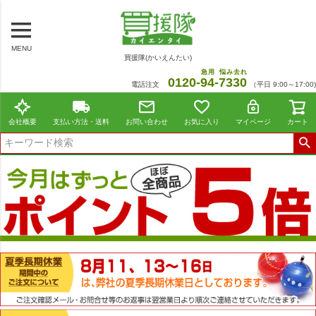
MENU
買援隊(かいえんたい)
急用
悩み去れ
0120-
94
-
7330
電話注文
（平日 9:00～17:00)
会社概要
支払い方法・送料
お問い合わせ
お気に入り
マイページ
カート