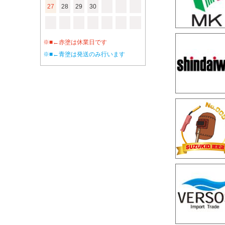
27
28
29
30
※■←赤塗は休業日です
※■←青塗は発送のみ行います