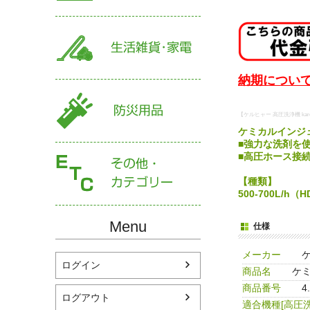
納期について
【ケルヒャー 高圧洗浄機 kar
ケミカルインジェ
■強力な洗剤を
■高圧ホース接
【種類】
500-700L/h（
Menu
仕様
メーカー
ログイン
商品名
ケミ
商品番号
4
ログアウト
適合機種[高圧洗