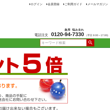
ログイン
会員登録
ご利用ガイド
メールマガジン
急用
悩み去れ
0120-
94
-
7330
電話注文
（平日 9:00～17:00)