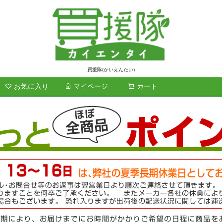
買援隊(かいえんたい)
お気に入り
マイページ
カート
検索