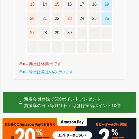
13
14
15
16
17
18
19
20
21
22
23
24
25
26
27
28
29
30
※■←赤塗は休業日です
※■←青塗は発送のみ行います
新規会員登録で500ポイントプレゼント
買援隊の日（毎月10日）はほぼ全品ポイント10倍