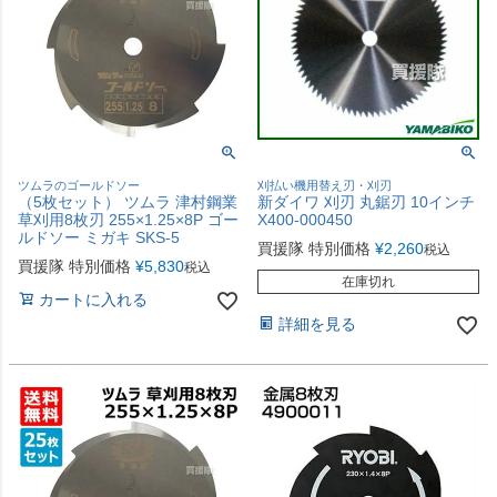
ツムラのゴールドソー
刈払い機用替え刃・刈刃
（5枚セット） ツムラ 津村鋼業
新ダイワ 刈刃 丸鋸刃 10インチ
草刈用8枚刃 255×1.25×8P ゴー
X400-000450
ルドソー ミガキ SKS-5
買援隊 特別価格
¥
2,260
税込
買援隊 特別価格
¥
5,830
税込
在庫切れ
カートに入れる
詳細を見る