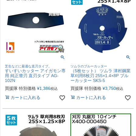
芝生などに最適な直刃タイプ。
ツムラのブルーカッター
すいすいカッター アイガモン専
（5枚セット） ツムラ 津村鋼業
用 純正替刃 直刃タイプ AG-
草刈用8枚刃 255×1.4×8P ブル
102N
ーカッター SKS-5
買援隊 特別価格
¥
1,386
買援隊 特別価格
¥
3,750
税込
税込
カートに入れる
カートに入れる