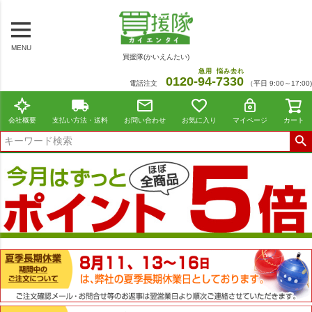
MENU
買援隊(かいえんたい)
急用
悩み去れ
0120-
94
-
7330
電話注文
（平日 9:00～17:00)
会社概要
支払い方法・送料
お問い合わせ
お気に入り
マイページ
カート