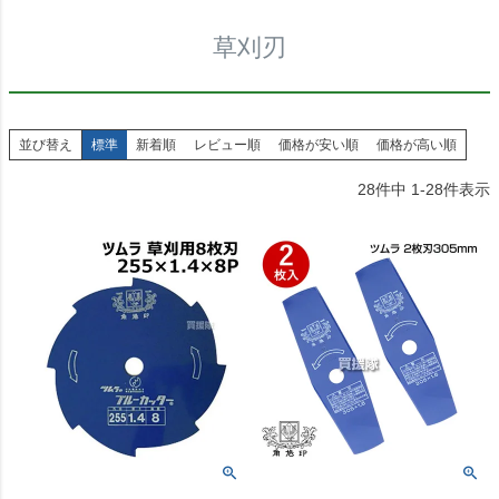
草刈刃
並び替え
標準
新着順
レビュー順
価格が安い順
価格が高い順
28
件中
1
-
28
件表示