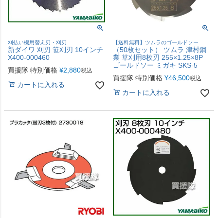
刈払い機用替え刃・刈刃
【送料無料】ツムラのゴールドソー
新ダイワ 刈刃 笹刈刃 10インチ
（50枚セット） ツムラ 津村鋼
X400-000460
業 草刈用8枚刃 255×1.25×8P
ゴールドソー ミガキ SKS-5
買援隊 特別価格
¥
2,880
税込
買援隊 特別価格
¥
46,500
税込
カートに入れる
カートに入れる