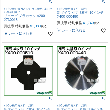
刈払い機の替刃として 刈払機用､柔らか
刈払い機用替え刃・刈刃
い雑草刈りに
新ダイワ 刈刃 8枚刃 10インチ
リョービ プラカッタ φ200
X400-000480
2730018
買援隊 特別価格
¥
1,740
税込
買援隊 特別価格
¥
1,980
税込
カートに入れる
カートに入れる
刈払い機用替え刃・刈刃
刈払い機用替え刃・刈刃
新ダイワ 刈刃 4枚刃 10インチ
新ダイワ 刈刃 丸鋸刃 9インチ