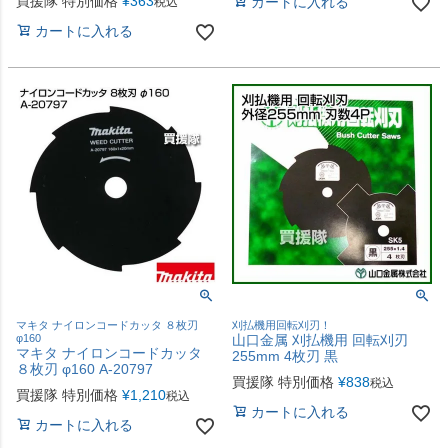
買援隊 特別価格
¥
363
カートに入れる
税込
カートに入れる
マキタ ナイロンコードカッタ ８枚刃
刈払機用回転刈刃！
φ160
山口金属 刈払機用 回転刈刃
マキタ ナイロンコードカッタ
255mm 4枚刃 黒
８枚刃 φ160 A-20797
買援隊 特別価格
¥
838
税込
買援隊 特別価格
¥
1,210
税込
カートに入れる
カートに入れる