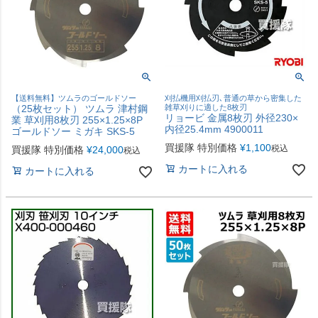
【送料無料】ツムラのゴールドソー
刈払機用刈払刃､普通の草から密集した
（25枚セット） ツムラ 津村鋼
雑草刈りに適した8枚刃
リョービ 金属8枚刃 外径230×
業 草刈用8枚刃 255×1.25×8P
内径25.4mm 4900011
ゴールドソー ミガキ SKS-5
買援隊 特別価格
¥
1,100
税込
買援隊 特別価格
¥
24,000
税込
カートに入れる
カートに入れる