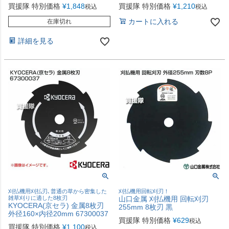
買援隊 特別価格
¥
1,848
買援隊 特別価格
¥
1,210
税込
税込
カートに入れる
在庫切れ
詳細を見る
刈払機用刈払刃､普通の草から密集した
刈払機用回転刈刃！
雑草刈りに適した8枚刃
山口金属 刈払機用 回転刈刃
KYOCERA(京セラ) 金属8枚刃
255mm 8枚刃 黒
外径160×内径20mm 67300037
買援隊 特別価格
¥
629
税込
買援隊 特別価格
¥
1,100
税込