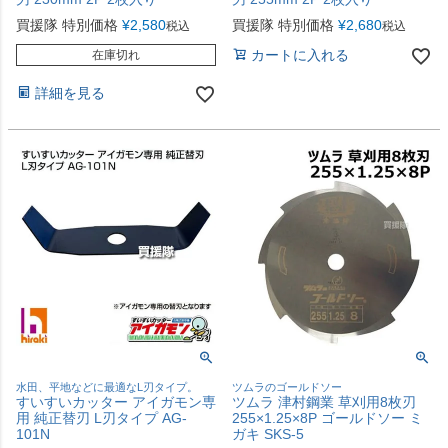
買援隊 特別価格
¥
2,580
買援隊 特別価格
¥
2,680
税込
税込
カートに入れる
在庫切れ
詳細を見る
水田、平地などに最適なL刃タイプ。
ツムラのゴールドソー
すいすいカッター アイガモン専
ツムラ 津村鋼業 草刈用8枚刃
用 純正替刃 L刃タイプ AG-
255×1.25×8P ゴールドソー ミ
101N
ガキ SKS-5