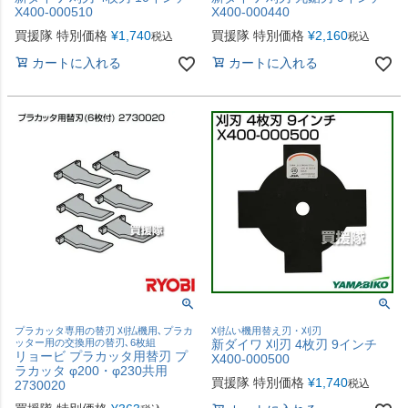
X400-000510
X400-000440
買援隊 特別価格
¥
1,740
買援隊 特別価格
¥
2,160
税込
税込
カートに入れる
カートに入れる
プラカッタ専用の替刃 刈払機用､プラカ
刈払い機用替え刃・刈刃
ッター用の交換用の替刃､6枚組
新ダイワ 刈刃 4枚刃 9インチ
リョービ プラカッタ用替刃 プ
X400-000500
ラカッタ φ200・φ230共用
買援隊 特別価格
¥
1,740
税込
2730020