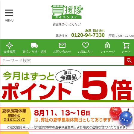
MENU
買援隊(かいえんたい)
急用
悩み去れ
0120-
94
-
7330
電話注文
（平日 9:00～17:00)
会社概要
支払い方法・送料
お問い合わせ
お気に入り
マイページ
カート