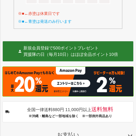
※■←赤塗は休業日です
※■←青塗は発送のみ行います
新規会員登録で500ポイントプレゼント
買援隊の日（毎月10日）はほぼ全品ポイント10倍
送料無料
全国一律送料880円 11,000円以上
※沖縄・離島など一部地域を除く ※一部例外商品あり
お支払い