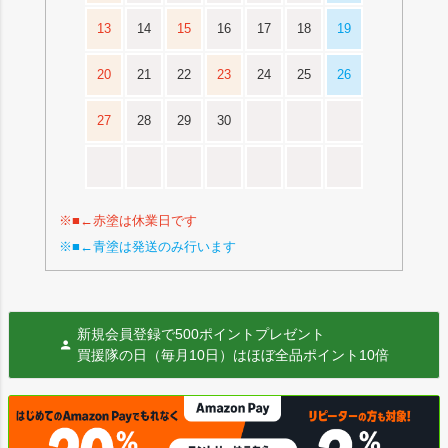
13
14
15
16
17
18
19
20
21
22
23
24
25
26
27
28
29
30
※■←赤塗は休業日です
※■←青塗は発送のみ行います
新規会員登録で500ポイントプレゼント
買援隊の日（毎月10日）はほぼ全品ポイント10倍