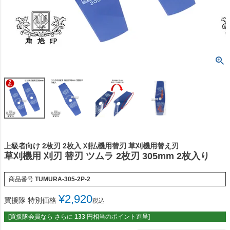
上級者向け 2枚刃 2枚入 刈払機用替刃 草刈機用替え刃
草刈機用 刈刃 替刃 ツムラ 2枚刃 305mm 2枚入り
商品番号
TUMURA-305-2P-2
¥
2,920
買援隊 特別価格
税込
[買援隊会員なら さらに
133
円相当のポイント進呈]