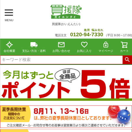
MENU
買援隊(かいえんたい)
急用
悩み去れ
0120-
94
-
7330
電話注文
（平日 9:00～17:00)
会社概要
支払い方法・送料
お問い合わせ
お気に入り
マイページ
カート