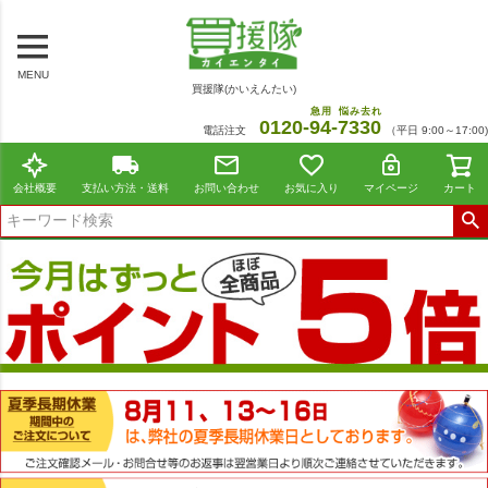
MENU
買援隊(かいえんたい)
急用
悩み去れ
0120-
94
-
7330
電話注文
（平日 9:00～17:00)
会社概要
支払い方法・送料
お問い合わせ
お気に入り
マイページ
カート