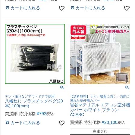
カートに入れる
カートに入れる
テント張りなどアウトドアで使用
【送料無料】サビ、腐食に強く、強度に
八幡ねじ プラスチックペグ(20
優れた室外機カバー
岩谷マテリアル エアコン室外機
本) 100(mm)
カバー ホワイト ブラウン
買援隊 特別価格
¥
792
税込
ACASC
買援隊 特別価格
¥
23,100
カートに入れる
税込
在庫切れ