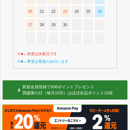
20
21
22
23
24
25
26
27
28
29
30
※■←赤塗は休業日です
※■←青塗は発送のみ行います
新規会員登録で500ポイントプレゼント
買援隊の日（毎月10日）はほぼ全品ポイント10倍