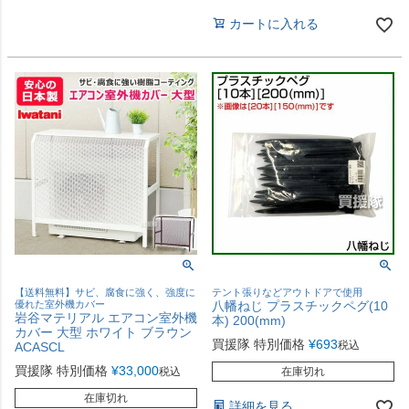
カートに入れる
【送料無料】サビ、腐食に強く、強度に
テント張りなどアウトドアで使用
優れた室外機カバー
八幡ねじ プラスチックペグ(10
岩谷マテリアル エアコン室外機
本) 200(mm)
カバー 大型 ホワイト ブラウン
買援隊 特別価格
¥
693
税込
ACASCL
買援隊 特別価格
¥
33,000
税込
在庫切れ
在庫切れ
詳細を見る