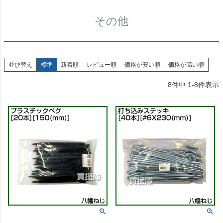
その他
並び替え
標準
新着順
レビュー順
価格が安い順
価格が高い順
8
件中
1
-
8
件表示