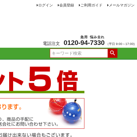
ログイン
会員登録
ご利用ガイド
メールマガジン
急用
悩み去れ
0120-
94
-
7330
電話注文
（平日 9:00～17:00)