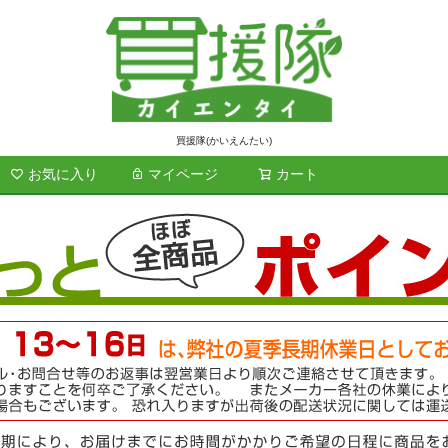
買援隊(かいえんたい)
お気に入り
マイページ
カート
検索