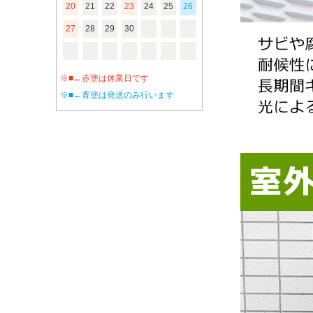
20
21
22
23
24
25
26
27
28
29
30
※■←赤塗は休業日です
※■←青塗は発送のみ行います