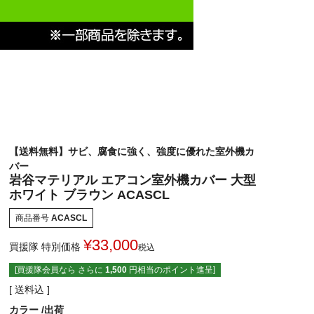
【送料無料】サビ、腐食に強く、強度に優れた室外機カ
バー
岩谷マテリアル エアコン室外機カバー 大型
ホワイト ブラウン ACASCL
商品番号
ACASCL
¥
33,000
買援隊 特別価格
税込
[買援隊会員なら さらに
1,500
円相当のポイント進呈]
送料込
カラー
出荷