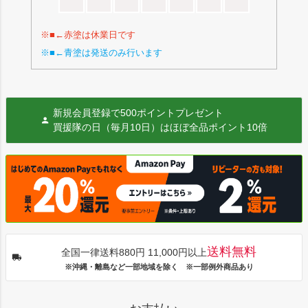
※■←赤塗は休業日です
※■←青塗は発送のみ行います
新規会員登録で500ポイントプレゼント
買援隊の日（毎月10日）はほぼ全品ポイント10倍
送料無料
全国一律送料880円 11,000円以上
※沖縄・離島など一部地域を除く ※一部例外商品あり