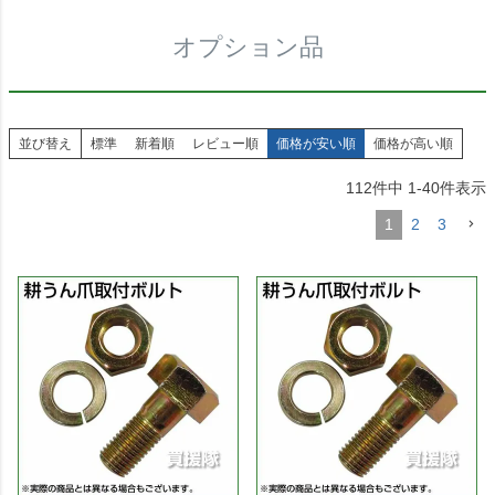
オプション品
並び替え
標準
新着順
レビュー順
価格が安い順
価格が高い順
112
件中
1
-
40
件表示
1
2
3