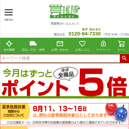
MENU
買援隊(かいえんたい)
急用
悩み去れ
0120-
94
-
7330
電話注文
（平日 9:00～17:00)
会社概要
支払い方法・送料
お問い合わせ
お気に入り
マイページ
カート