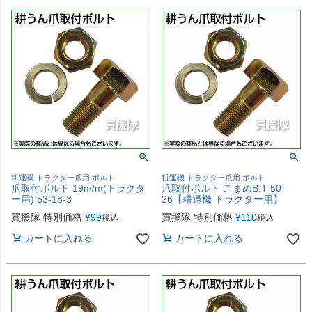
耕運機 トラクター爪用 ボルト
耕運機 トラクター爪用 ボルト
爪取付ボルト 19m/m(トラクタ
爪取付ボルト こまめB.T 50-
ー用) 53-18-3
26【耕運機 トラクター用】
買援隊 特別価格
¥
99
買援隊 特別価格
¥
110
税込
税込
カートに入れる
カートに入れる