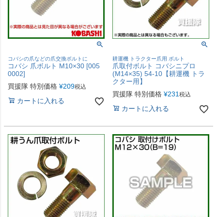
コバシの爪などの爪交換ボルトに
耕運機 トラクター爪用 ボルト
コバシ 爪ボルト M10×30 [005
爪取付ボルト コバシニプロ
0002]
(M14×35) 54-10【耕運機 トラ
クター用】
買援隊 特別価格
¥
209
税込
買援隊 特別価格
¥
231
税込
カートに入れる
カートに入れる