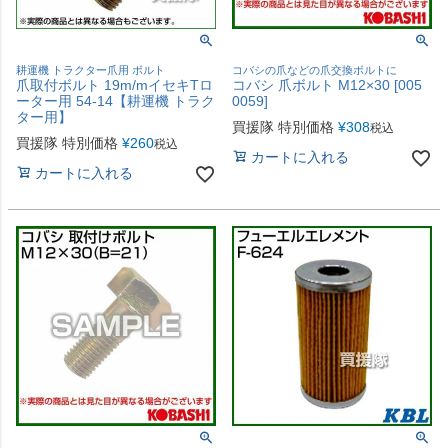
耕運機 トラクター爪用 ボルト
コバシの爪などの爪交換ボルトに
爪取付ボルト 19m/mイセキTロ
コバシ 爪ボルト M12×30 [005
ーター用 54-14【耕運機 トラク
0059]
ター用】
買援隊 特別価格
¥
308
税込
買援隊 特別価格
¥
260
税込
カートに入れる
カートに入れる