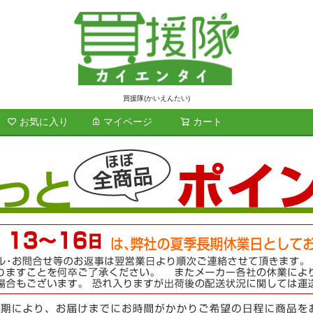
買援隊(かいえんたい)
お気に入り
マイページ
カート
検索