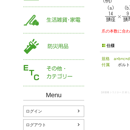
爪の本数に合わ
仕様
規格 a×b×c×d
付属
ボルト×1
【耕運機 トラクター 爪 耕う
Menu
ログイン
ログアウト