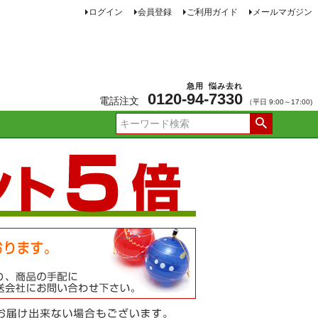
ログイン
会員登録
ご利用ガイド
メールマガジン
急用
悩み去れ
0120-
94
-
7330
電話注文
（平日 9:00～17:00)