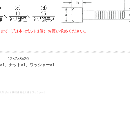
せて（爪1本=ボルト1個）お買い求めください。
12×7×8×20
、ナット×1、ワッシャー×1
ん爪 ボルト 耕耘機 耕うん機 トラックター】