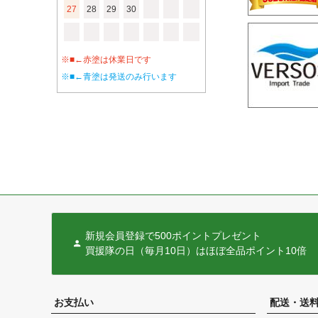
27
28
29
30
※■←赤塗は休業日です
※■←青塗は発送のみ行います
新規会員登録で500ポイントプレゼント
買援隊の日（毎月10日）はほぼ全品ポイント10倍
お支払い
配送・送