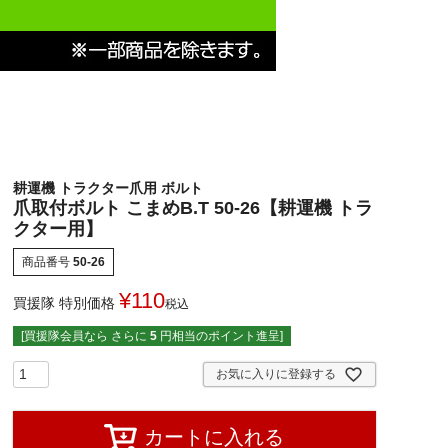
耕運機 トラクター爪用 ボルト
爪取付ボルト こまめB.T 50-26【耕運機 トラ
クター用】
商品番号
50-26
¥
110
買援隊 特別価格
税込
[買援隊会員なら さらに
5
円相当のポイント進呈]
お気に入りに登録する
カートに入れる