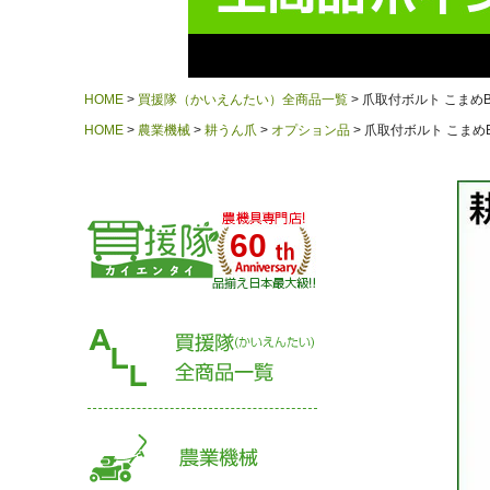
HOME
買援隊（かいえんたい）全商品一覧
爪取付ボルト こまめB.
HOME
農業機械
耕うん爪
オプション品
爪取付ボルト こまめB
60