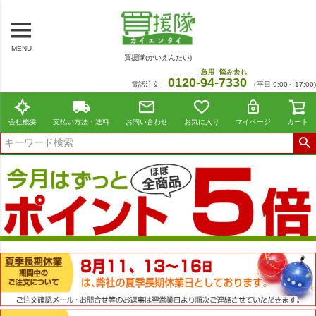
MENU
買援隊(かいえんたい)
急用
悩み去れ
0120-
94
-
7330
電話注文
（平日 9:00～17:00)
会社概要
支払い方法・送料
お問い合わせ
お気に入り
マイページ
カート