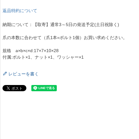
返品特約について
納期について：【取寄】通常3～5日の発送予定(土日祝除く)
爪の本数に合わせて（爪1本=ボルト1個）お買い求めください。
規格 a×b×c×d:17×7×10×28
付属:ボルト×1、ナット×1、ワッシャー×1
レビューを書く