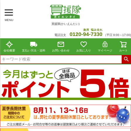
MENU
買援隊(かいえんたい)
急用
悩み去れ
0120-
94
-
7330
電話注文
（平日 9:00～17:00)
会社概要
支払い方法・送料
お問い合わせ
お気に入り
マイページ
カート