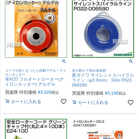
コードが短くなったら自動でデル！ナイ
音が静かで切れ味抜群
ロンカッター
新ダイワ サイレントスパイラル
草刈刃 フルオートローター(ナ
ライン（φ3.0mm） 50m P022-
イロンカッター) デルデル
006590
買援隊 特別価格
¥
3,028
税込
買援隊 特別価格
¥
3,190
税込
カートに入れる
カートに入れる