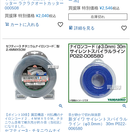
ー:黒]
ッター ラクラクオートカッター
000508
買援隊 特別価格
¥
2,546
税込
買援隊 特別価格
¥
2,040
税込
在庫切れ
カートに入れる
詳細を見る
【ポイント10倍】園芸機器・刈払機のナ
音が静かで切れ味抜群
イロンコード２．４ＭＭＸ５０Ｍ。チタ
新ダイワ サイレントスパイラル
ニウム含有で耐久性が約５倍（当社比）
ライン（φ3.0mm） 30m P022-
になりました。
006580
セフティー3・チタニウムナイ