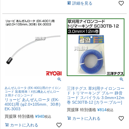
詳細を見る
あんぜんロータ (EK-4001)用のナイロン
三洋テグス 草刈用ナイロンコー
コード 装着簡単！刈払機あんぜんロー
ド トリマーキング ブルー 静音
タ用ナイロンコード
コード スパイラル 3.0mm×12m
リョービ あんぜんロータ (EK-
巻 SC30TB-12 [カラー:ブルー]
4001)用 (φ2.0×105mm、30本)
EK-3003
買援隊 特別価格
¥
814
税込
買援隊 特別価格
¥
940
税込
カートに入れる
カートに入れる