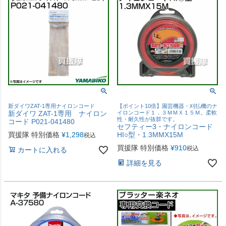
新ダイワZAT-1専用ナイロンコード
【ポイント10倍】園芸機器・刈払機のナ
新ダイワ ZAT-1専用 ナイロン
イロンコード１．３ＭＭＸ１５Ｍ。柔軟
性・耐久性が抜群です。
コード P021-041480
セフティー3・ナイロンコード
買援隊 特別価格
¥
1,298
HI○型・1.3MMX15M
税込
買援隊 特別価格
¥
910
税込
カートに入れる
詳細を見る