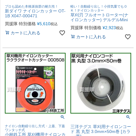
プロも認めた本格派抜群の耐久性！
軽い！自動繰り出し！小排気量でもＯ
新ダイワ ナイロンカッター OT-
Ｋ！ナイロンカッター
草刈刃 フルオートローター(ナ
1B X047-000471
イロンカッター) デルデルMini
買援隊 特別価格
¥
5,610
税込
買援隊 特別価格
¥
2,923
税込
カートに入れる
カートに入れる
ナイロン自動繰り出し方式・上蓋、下蓋
三洋テグス 草刈用ナイロンコー
ワンタッチ式
ド 黒 丸型 3.0mm×50m巻 [カラ
小林鉄工所 草刈機用ナイロンカ