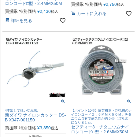
ロンコード□型・2.4MMX50M
買援隊 特別価格
¥
2,750
税込
買援隊 特別価格
¥
2,430
税込
カートに入れる
詳細を見る
4本出して鋭い切れ味。
【ポイント10倍】園芸機器・刈払機のナ
新ダイワ ナイロンカッター DS-
イロンコード２．６ＭＭＸ５０Ｍ。チタ
ニウム含有で耐久性が約５倍（当社比）
B X047-001150
になりました。
セフティー3・チタニウムナイ
買援隊 特別価格
¥
3,850
税込
ロンコード□型・2.6MMX50M
在庫切れ