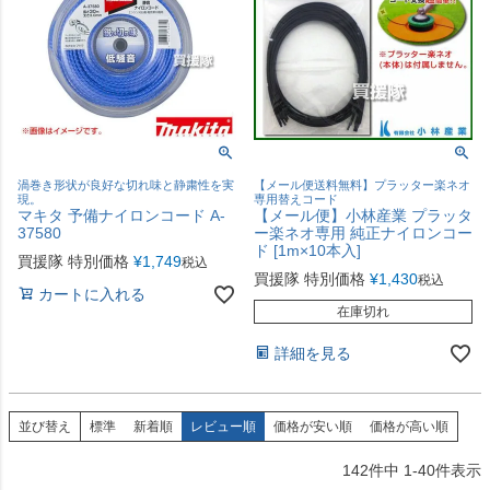
渦巻き形状が良好な切れ味と静粛性を実
【メール便送料無料】プラッター楽ネオ
現。
専用替えコード
マキタ 予備ナイロンコード A-
【メール便】小林産業 プラッタ
37580
ー楽ネオ専用 純正ナイロンコー
ド [1m×10本入]
買援隊 特別価格
¥
1,749
税込
買援隊 特別価格
¥
1,430
税込
カートに入れる
在庫切れ
詳細を見る
並び替え
標準
新着順
レビュー順
価格が安い順
価格が高い順
142
件中
1
-
40
件表示