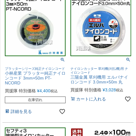
プラッターシリーズ純正ナイロンコード
ナイロンカッター 草刈機(刈払機)用 ナ
小林産業 プラッター純正ナイロ
イロンコード
三陽金属 草刈機用 エルバナイ
ンコード 3mm×50m PT-
ロンコード 3.0mm×50m 丸
NCORD
買援隊 特別価格
¥
3,028
税込
買援隊 特別価格
¥
4,400
税込
カートに入れる
在庫切れ
詳細を見る