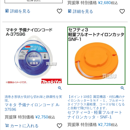
買援隊 特別価格
¥
2,680
税込
詳細を見る
詳細を見る
渦巻き形状が良好な切れ味と静粛性を実
【ポイント10倍】園芸機器・刈払機のナ
現。
イロンカッターＳＮＦ－１。フルオート
マキタ 予備ナイロンコード A-
タイプクラス最軽量、コードが短くなる
と自動で飛び出してきます。
37596
セフティー3・軽量フルオート
買援隊 特別価格
¥
2,750
ナイロンカッタ・SNF-1
税込
買援隊 特別価格
¥
2,728
税込
カートに入れる