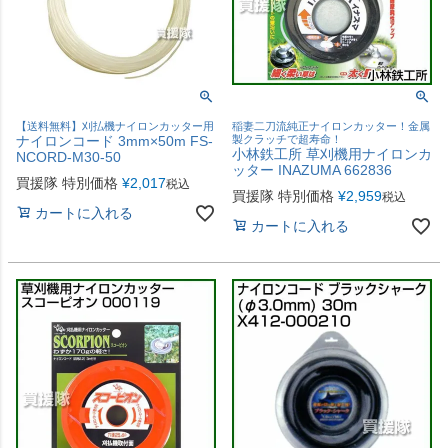
【送料無料】刈払機ナイロンカッター用
稲妻二刀流純正ナイロンカッター！金属
ナイロンコード 3mm×50m FS-
製クラッチで超寿命！
小林鉄工所 草刈機用ナイロンカ
NCORD-M30-50
ッター INAZUMA 662836
買援隊 特別価格
¥
2,017
税込
買援隊 特別価格
¥
2,959
税込
カートに入れる
カートに入れる