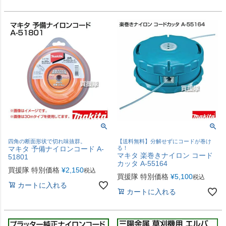
四角の断面形状で切れ味抜群。
【送料無料】分解せずにコードが巻け
マキタ 予備ナイロンコード A-
る！
マキタ 楽巻きナイロン コード
51801
カッタ A-55164
買援隊 特別価格
¥
2,150
税込
買援隊 特別価格
¥
5,100
税込
カートに入れる
カートに入れる