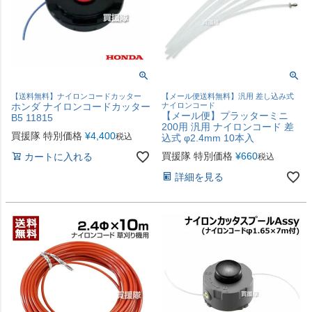
【送料無料】ナイロンコードカッター
【メール便送料無料】汎用 差し込み式
ホンダ ナイロンコードカッター
ナイロンコード
【メール便】プラッターミニ
B5 11815
200用 汎用 ナイロンコード 差
買援隊 特別価格
¥
4,400
税込
込式 φ2.4mm 10本入
買援隊 特別価格
¥
660
カートに入れる
税込
詳細を見る