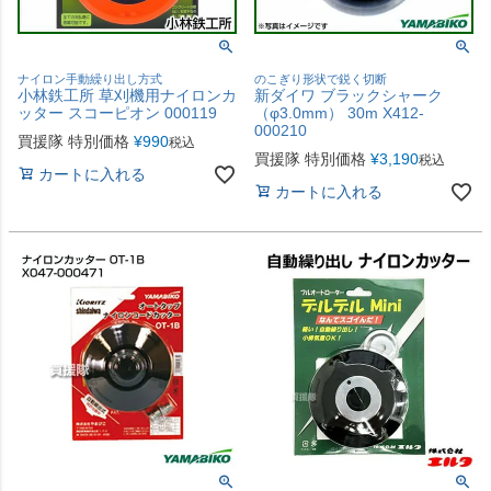
ナイロン手動繰り出し方式
のこぎり形状で鋭く切断
小林鉄工所 草刈機用ナイロンカ
新ダイワ ブラックシャーク
ッター スコーピオン 000119
（φ3.0mm） 30m X412-
000210
買援隊 特別価格
¥
990
税込
買援隊 特別価格
¥
3,190
税込
カートに入れる
カートに入れる