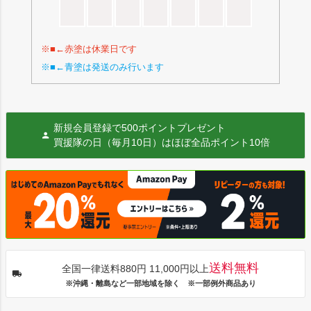
※■←赤塗は休業日です
※■←青塗は発送のみ行います
新規会員登録で500ポイントプレゼント
買援隊の日（毎月10日）はほぼ全品ポイント10倍
送料無料
全国一律送料880円 11,000円以上
※沖縄・離島など一部地域を除く ※一部例外商品あり