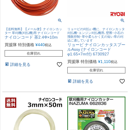
【送料無料】【メール便】ナイロンカッ
リョービの刈払い機に、ナイロンカッタ
ター 草刈機(刈払機)用 ナイロンコード
刈払機･エンジン刈払機用､壁際･小石の
ナイロンコード 茶2.4Φ×10m
飛散抑制･草や柔らかく丈の短い草の刈
込に適しています
買援隊 特別価格
¥
440
リョービ ナイロンカッタスプー
税込
ルAssy (ナイロンコード
在庫切れ
φ1.65×7m付) 6730927
買援隊 特別価格
¥
1,110
税込
詳細を見る
在庫切れ
詳細を見る