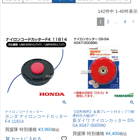
142
件中
1
-
40
件表示
1
2
…
4
ナイロンコードカッター
【送料無料】金属プレート付タップで耐
ホンダ ナイロンコードカッター
摩耗性大幅UP！
新ダイワ ナイロンカッター DS-
F4 11814
5A X047-000990
買援隊 特別価格
¥
3,960
税込
買援隊 特別価格
¥
4,400
税込
カートに入れる