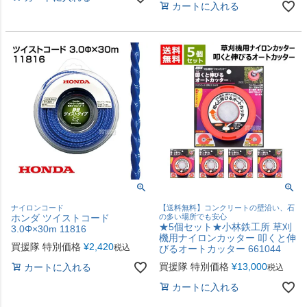
カートに入れる
ナイロンコード
【送料無料】コンクリートの壁沿い、石
ホンダ ツイストコード
の多い場所でも安心
★5個セット★小林鉄工所 草刈
3.0Φ×30m 11816
機用ナイロンカッター 叩くと伸
買援隊 特別価格
¥
2,420
税込
びるオートカッター 661044
買援隊 特別価格
¥
13,000
カートに入れる
税込
カートに入れる