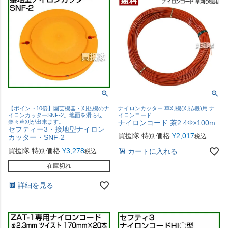
【ポイント10倍】園芸機器・刈払機のナ
ナイロンカッター 草刈機(刈払機)用 ナ
イロンカッターSNF-2。地面を滑らせ
イロンコード
楽々草刈が出来ます。
ナイロンコード 茶2.4Φ×100m
セフティー3・接地型ナイロン
買援隊 特別価格
¥
2,017
税込
カッター・SNF-2
買援隊 特別価格
¥
3,278
カートに入れる
税込
在庫切れ
詳細を見る