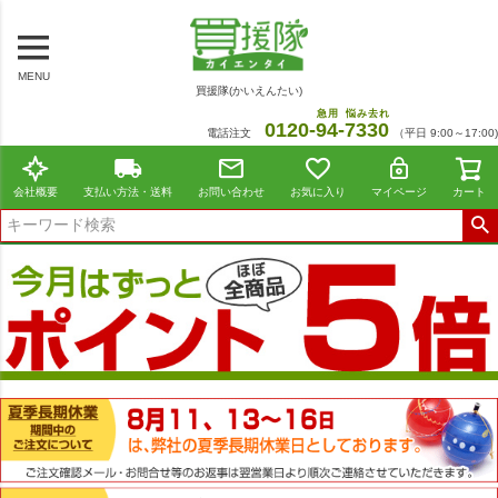
MENU
買援隊(かいえんたい)
急用
悩み去れ
0120-
94
-
7330
電話注文
（平日 9:00～17:00)
会社概要
支払い方法・送料
お問い合わせ
お気に入り
マイページ
カート