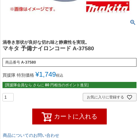
渦巻き形状が良好な切れ味と静粛性を実現。
マキタ 予備ナイロンコード A-37580
商品番号
A-37580
¥
1,749
買援隊 特別価格
税込
[買援隊会員なら さらに
80
円相当のポイント進呈]
お気に入りに登録する
カートに入れる
商品についてのお問い合わせ