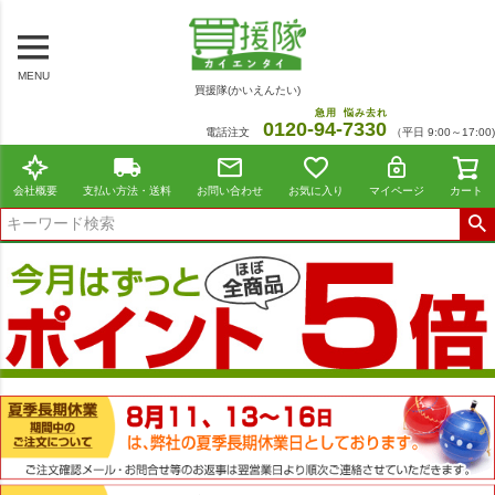
MENU
買援隊(かいえんたい)
急用
悩み去れ
0120-
94
-
7330
電話注文
（平日 9:00～17:00)
会社概要
支払い方法・送料
お問い合わせ
お気に入り
マイページ
カート