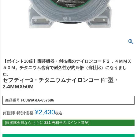
【ポイント10倍】園芸機器・刈払機のナイロンコード２．４ＭＭＸ
５０Ｍ。チタニウム含有で耐久性が約５倍（当社比）になりまし
た。
セフティー3・チタニウムナイロンコード□型・
2.4MMX50M
商品番号
FUJIWARA-657686
¥
2,430
買援隊 特別価格
税込
[買援隊会員なら さらに
221
円相当のポイント進呈]