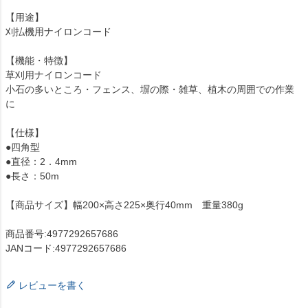
【用途】
刈払機用ナイロンコード
【機能・特徴】
草刈用ナイロンコード
小石の多いところ・フェンス、塀の際・雑草、植木の周囲での作業
に
【仕様】
●四角型
●直径：2．4mm
●長さ：50m
【商品サイズ】幅200×高さ225×奥行40mm 重量380g
商品番号:4977292657686
JANコード:4977292657686
レビューを書く