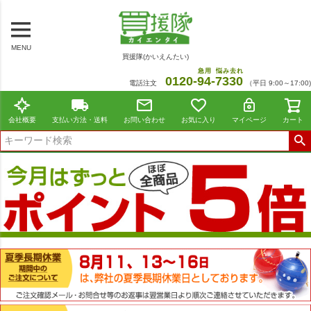
MENU
買援隊(かいえんたい)
急用
悩み去れ
0120-
94
-
7330
電話注文
（平日 9:00～17:00)
会社概要
支払い方法・送料
お問い合わせ
お気に入り
マイページ
カート