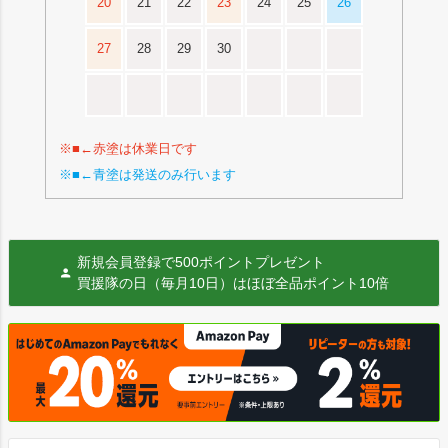
20
21
22
23
24
25
26
27
28
29
30
※■←赤塗は休業日です
※■←青塗は発送のみ行います
新規会員登録で500ポイントプレゼント
買援隊の日（毎月10日）はほぼ全品ポイント10倍