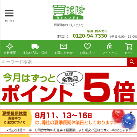
MENU
買援隊(かいえんたい)
急用
悩み去れ
0120-
94
-
7330
電話注文
（平日 9:00～17:00)
会社概要
支払い方法・送料
お問い合わせ
お気に入り
マイページ
カート