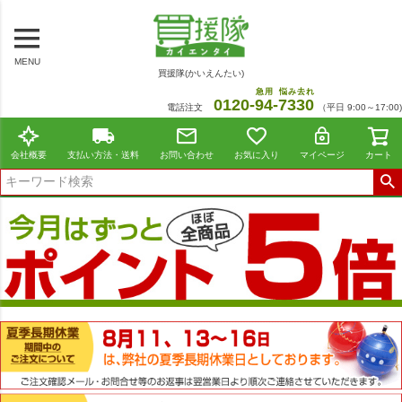
MENU
買援隊(かいえんたい)
急用
悩み去れ
0120-
94
-
7330
電話注文
（平日 9:00～17:00)
会社概要
支払い方法・送料
お問い合わせ
お気に入り
マイページ
カート