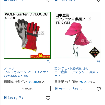
グローブ
安心・安全・快適が更に進化
ウルフガルテン WOLF Garten
田中産業 ゴアテックス 農園フ
7760008 GH-S8
ード
買援隊 特別価格
¥
6,380
買援隊 特別価格
¥
6,250
税込
税込
カートに入れる
在庫切れ
詳細を見る