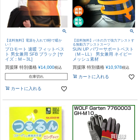
【送料無料】電源を入れて8秒で暖か
【送料無料】バネの力で強力アシストす
い！
る無動力アシストスーツ
プロモート 速暖 フィットベス
SUN UP パワーサポートベスト
ト 男女兼用 SFB ブラック [サ
（M～LL） 男女兼用 ネイビー
イズ：M～3L]
メッシュ素材
買援隊 特別価格
¥
14,000
買援隊 特別価格
¥
10,978
税込
税込
カートに入れる
在庫切れ
カートに入れる