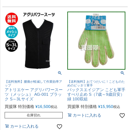
【送料無料】腰痛が軽減して作業効率ア
【送料無料】おてつだいに！こどものた
ップ
めのピッタリ軍手
アトリエケー アグリパワースー
パックスエイジアン こども軍手
ツ（メッシュ） AG-001 ブラッ
すべり止め S（7歳～9歳目安）
ク S～3Lサイズ
緑 100双組
買援隊 特別価格
¥
16,500
買援隊 特別価格
¥
15,950
税込
税込
カートに入れる
在庫切れ
カートに入れる