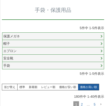
手袋・保護用品
5
件中
1
-
5
件表示
保護メガネ
帽子
エプロン
安全靴
手袋
5
件中
1
-
5
件表示
並び替え
標準
新着順
レビュー順
価格が安い順
価格が高い順
180
件中
1
-
40
件表示
1
2
…
5