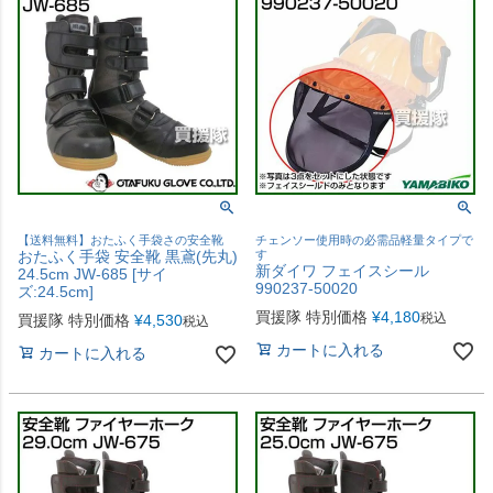
【送料無料】おたふく手袋さの安全靴
チェンソー使用時の必需品軽量タイプで
おたふく手袋 安全靴 黒鳶(先丸)
す
新ダイワ フェイスシール
24.5cm JW-685 [サイ
990237-50020
ズ:24.5cm]
買援隊 特別価格
¥
4,180
税込
買援隊 特別価格
¥
4,530
税込
カートに入れる
カートに入れる