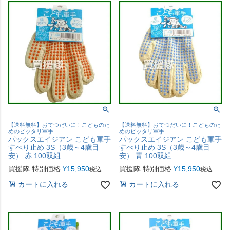
【送料無料】おてつだいに！こどものた
【送料無料】おてつだいに！こどものた
めのピッタリ軍手
めのピッタリ軍手
パックスエイジアン こども軍手
パックスエイジアン こども軍手
すべり止め 3S（3歳～4歳目
すべり止め 3S（3歳～4歳目
安） 赤 100双組
安） 青 100双組
買援隊 特別価格
¥
15,950
買援隊 特別価格
¥
15,950
税込
税込
カートに入れる
カートに入れる