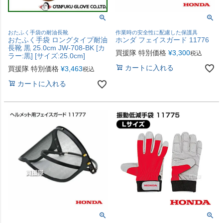
おたふく手袋の耐油長靴
作業時の安全性に配慮した保護具
おたふく手袋 ロングタイプ耐油
ホンダ フェイスガード 11776
長靴 黒 25.0cm JW-708-BK [カ
買援隊 特別価格
¥
3,300
税込
ラー:黒] [サイズ:25.0cm]
カートに入れる
買援隊 特別価格
¥
3,463
税込
カートに入れる