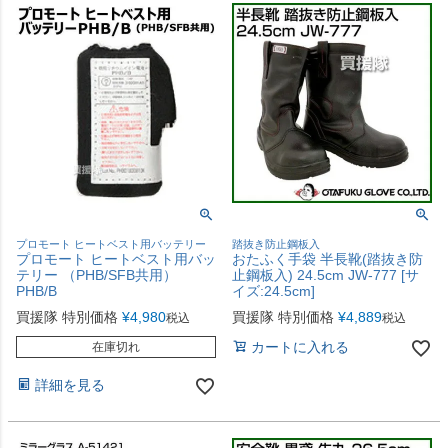
プロモート ヒートベスト用バッテリー
踏抜き防止鋼板入
プロモート ヒートベスト用バッ
おたふく手袋 半長靴(踏抜き防
テリー （PHB/SFB共用）
止鋼板入) 24.5cm JW-777 [サ
PHB/B
イズ:24.5cm]
買援隊 特別価格
¥
4,980
買援隊 特別価格
¥
4,889
税込
税込
カートに入れる
在庫切れ
詳細を見る