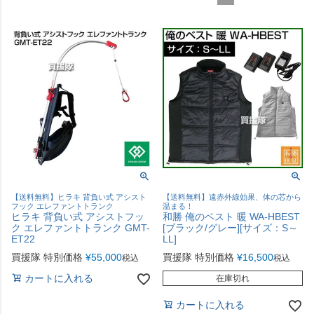
【送料無料】ヒラキ 背負い式 アシスト
【送料無料】遠赤外線効果、体の芯から
フック エレファントトランク
温まる！
ヒラキ 背負い式 アシストフッ
和勝 俺のベスト 暖 WA-HBEST
ク エレファントトランク GMT-
[ブラック/グレー][サイズ：S～
ET22
LL]
買援隊 特別価格
¥
55,000
買援隊 特別価格
¥
16,500
税込
税込
カートに入れる
在庫切れ
カートに入れる