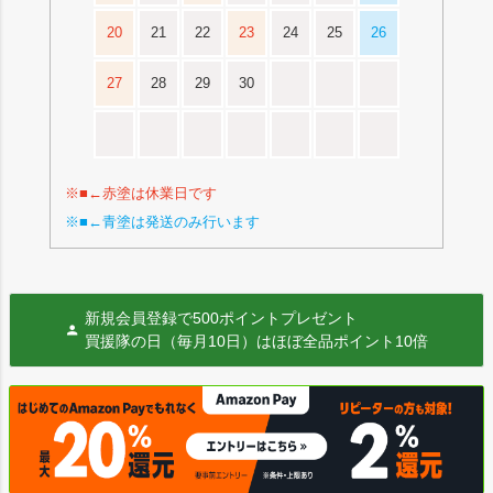
20
21
22
23
24
25
26
27
28
29
30
※■←赤塗は休業日です
※■←青塗は発送のみ行います
新規会員登録で500ポイントプレゼント
買援隊の日（毎月10日）はほぼ全品ポイント10倍