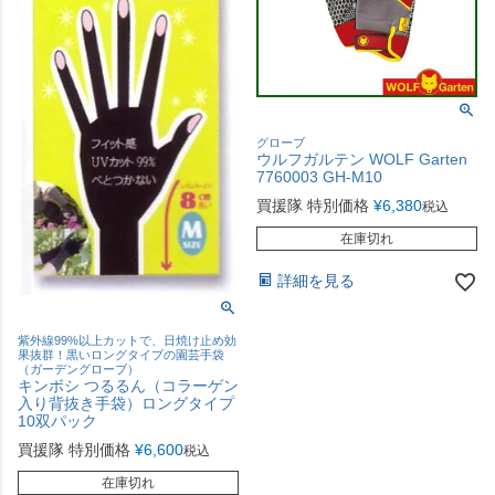
グローブ
ウルフガルテン WOLF Garten
7760003 GH-M10
買援隊 特別価格
¥
6,380
税込
在庫切れ
詳細を見る
紫外線99%以上カットで、日焼け止め効
果抜群！黒いロングタイプの園芸手袋
（ガーデングローブ）
キンボシ つるるん（コラーゲン
入り背抜き手袋）ロングタイプ
10双パック
買援隊 特別価格
¥
6,600
税込
在庫切れ