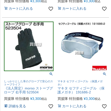
買援隊 特別価格
¥
3,300
買援隊 特別価格
¥
3,300
税込
税込
カートに入れる
カートに入れる
しっかりとした革のグローブで安心のス
マキタ セフティゴーグル （保護メガ
トーブライフ
ネ）
《法人限定》morso ストーブグ
マキタ セフティゴーグル （保
ローブ 右手用 523504
護メガネ） 191686-2
買援隊 特別価格
¥
3,300
買援隊 特別価格
¥
3,300
税込
税込
詳細を見る
カートに入れる