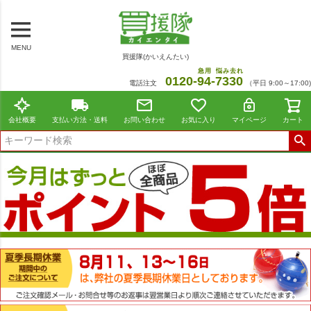
MENU
買援隊(かいえんたい)
急用
悩み去れ
0120-
94
-
7330
電話注文
（平日 9:00～17:00)
会社概要
支払い方法・送料
お問い合わせ
お気に入り
マイページ
カート