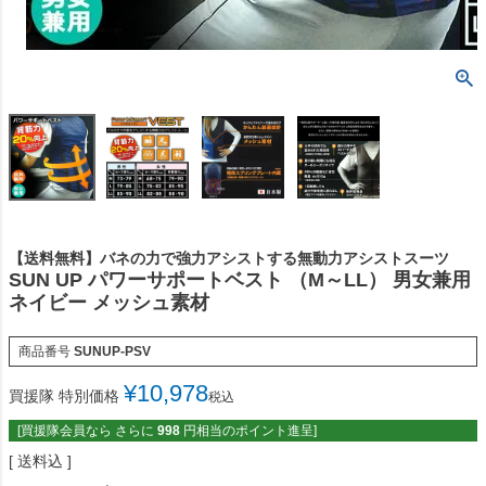
【送料無料】バネの力で強力アシストする無動力アシストスーツ
SUN UP パワーサポートベスト （M～LL） 男女兼用
ネイビー メッシュ素材
商品番号
SUNUP-PSV
¥
10,978
買援隊 特別価格
税込
[買援隊会員なら さらに
998
円相当のポイント進呈]
送料込