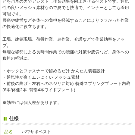
どをバネの力でアシストし作業効率を向上させるベストです。通気
性の良いメッシュ素材なので夏でも快適で、インナーとしても着用
可能です。
腰痛や疲労など身体への負担を軽減することによりツラかった作業
の快適化に役立ちます。
工場、建築現場、荷役作業、農作業、介護などで作業効率をアッ
プ。
無理な姿勢による長時間作業での腰痛の対策や疲労など、身体への
負担の軽減に。
・ホックとファスナーで留めるだけ かんたん装着設計
・通気性が良くムレにくい メッシュ素材
・前後の曲げ・左右へのネジリに対応 特殊スプリングプレート内蔵
(6本/体側2本+背部4本ワイドプレート)
※効果には個人差があります。
仕様
品名
パワサポベスト