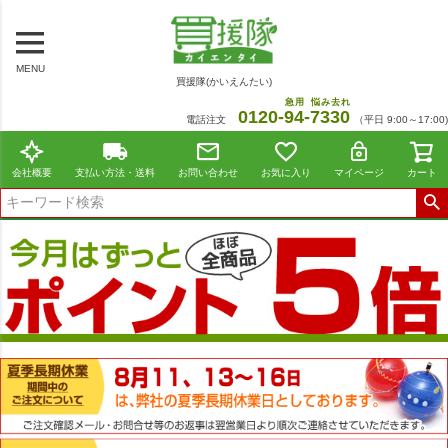
MENU
買援隊(かいえんたい)
急用
悩み去れ
0120-
94
-
7330
電話注文
（平日 9:00～17:00)
会社概要
支払い方法・送料
お問い合わせ
お気に入り
マイページ
カート