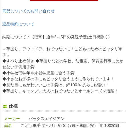
商品についてのお問い合わせ
返品特約について
納期について：【取寄】通常3～5日の発送予定(土日祝除く)
～芋掘り、アウトドア、おてつだいに！こどものためのピッタリ軍
手～
◆すべり止め付き ◆芋掘りなどの学校、幼稚園、保育園行事に欠か
せない子供用手袋!
◆小学校低学年や未就学児童に合う手袋!
◆小さなお子様の手にもピッタリ合うように作られています！
◆見た目にもかわいいこの手袋は、綿100％で火にも強い！
◆芋掘り、キャンプ、大人のおてつだいとオールシーズン活躍！
仕様
メーカー
パックスエイジアン
品名
こども軍手 すべり止め S（7歳～9歳目安） 青 100双組