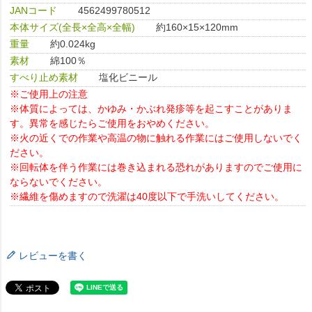
JANコード
4562499780512
本体サイズ(全長×全高×全幅)
約160×15×120mm
重量
約0.024kg
素材
綿100％
すべり止め素材
塩化ビニール
※ご使用上の注意
※体質によっては、かゆみ・かぶれ発疹等を起こすことがありま
す。異常を感じたらご使用をおやめください。
※火の近くでの作業や高温の物に触れる作業にはご使用しないでく
ださい。
※回転体を伴う作業には巻き込まれる恐れがありますのでご使用に
ならないでください。
※繊維を傷めますので洗濯は40度以下で手洗いしてください。
レビューを書く