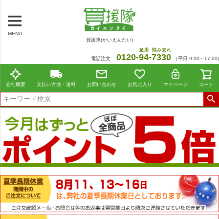
MENU
買援隊(かいえんたい)
急用
悩み去れ
0120-
94
-
7330
電話注文
（平日 9:00～17:00)
会社概要
支払い方法・送料
お問い合わせ
お気に入り
マイページ
カート