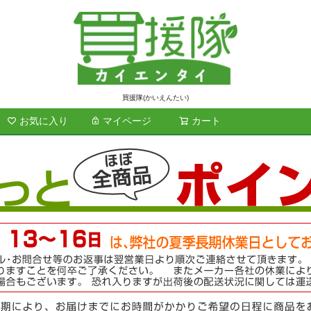
買援隊(かいえんたい)
お気に入り
マイページ
カート
検索