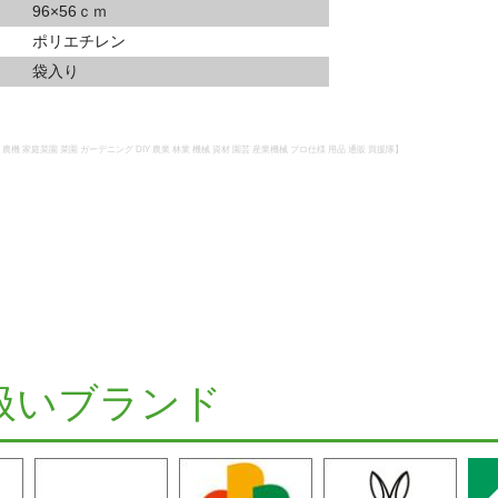
96×56ｃｍ
ポリエチレン
袋入り
 農機 家庭菜園 菜園 ガーデニング DIY 農業 林業 機械 資材 園芸 産業機械 プロ仕様 用品 通販 買援隊】
扱いブランド