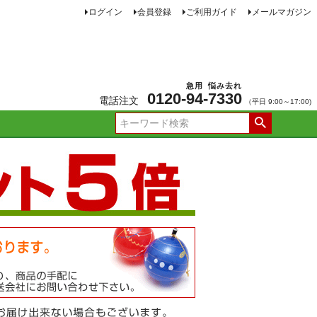
ログイン
会員登録
ご利用ガイド
メールマガジン
急用
悩み去れ
0120-
94
-
7330
電話注文
（平日 9:00～17:00)