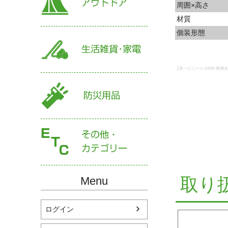
周囲×高さ
材質
個装形態
【第一ビニール DAIM 農機具
取り
Menu
ログイン