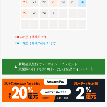
20
21
22
23
24
25
26
27
28
29
30
※■←赤塗は休業日です
※■←青塗は発送のみ行います
新規会員登録で500ポイントプレゼント
買援隊の日（毎月10日）はほぼ全品ポイント10倍