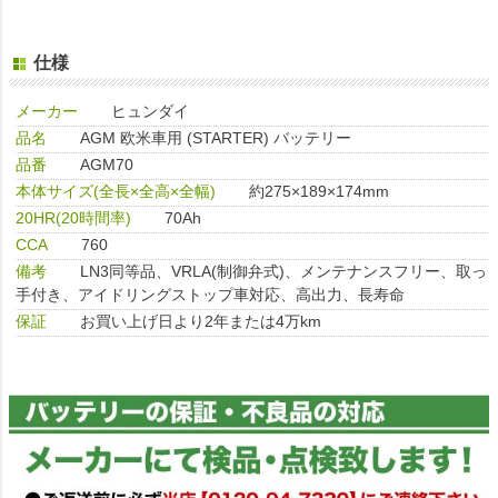
仕様
メーカー
ヒュンダイ
品名
AGM 欧米車用 (STARTER) バッテリー
品番
AGM70
本体サイズ(全長×全高×全幅)
約275×189×174mm
20HR(20時間率)
70Ah
CCA
760
備考
LN3同等品、VRLA(制御弁式)、メンテナンスフリー、取っ
手付き、アイドリングストップ車対応、高出力、長寿命
保証
お買い上げ日より2年または4万km