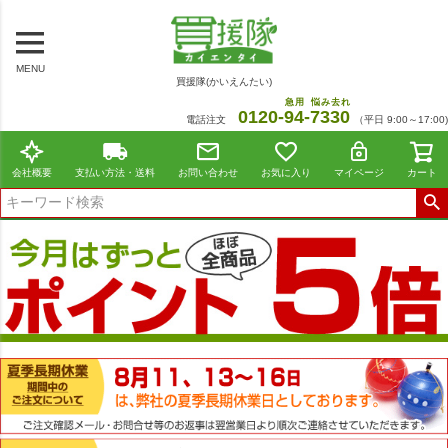
MENU
買援隊(かいえんたい)
急用
悩み去れ
0120-
94
-
7330
電話注文
（平日 9:00～17:00)
会社概要
支払い方法・送料
お問い合わせ
お気に入り
マイページ
カート