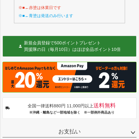
※■←赤塗は休業日です
※■←青塗は発送のみ行います
新規会員登録で500ポイントプレゼント
買援隊の日（毎月10日）はほぼ全品ポイント10倍
送料無料
全国一律送料880円 11,000円以上
※沖縄・離島など一部地域を除く ※一部例外商品あり
お支払い