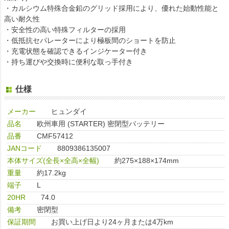
・カルシウム特殊合金鉛のグリッド採用により、優れた始動性能と
高い耐久性
・安全性の高い特殊フィルターの採用
・低抵抗セパレーターにより極板間のショートを防止
・充電状態を確認できるインジケーター付き
・持ち運びや交換時に便利な取っ手付き
仕様
メーカー
ヒュンダイ
品名
欧州車用 (STARTER) 密閉型バッテリー
品番
CMF57412
JANコード
8809386135007
本体サイズ(全長×全高×全幅)
約275×188×174mm
重量
約17.2kg
端子
L
20HR
74.0
備考
密閉型
保証期間
お買い上げ日より24ヶ月または4万km