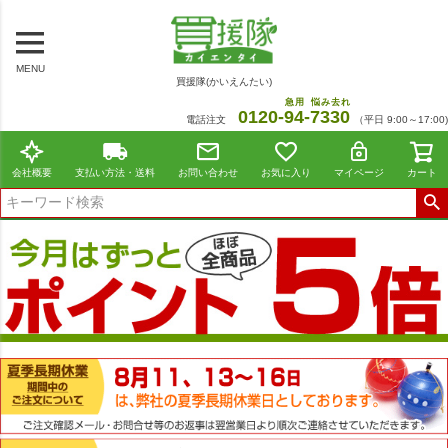
MENU
買援隊(かいえんたい)
急用
悩み去れ
0120-
94
-
7330
電話注文
（平日 9:00～17:00)
会社概要
支払い方法・送料
お問い合わせ
お気に入り
マイページ
カート