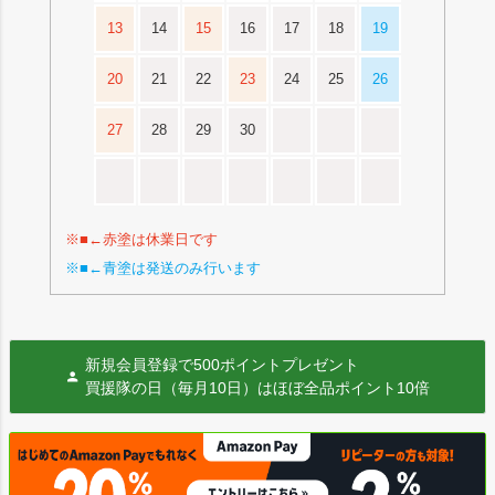
13
14
15
16
17
18
19
20
21
22
23
24
25
26
27
28
29
30
※■←赤塗は休業日です
※■←青塗は発送のみ行います
新規会員登録で500ポイントプレゼント
買援隊の日（毎月10日）はほぼ全品ポイント10倍