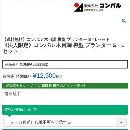
【送料無料】コンパル 木目調 樽型 プランター S・Lセット
《法人限定》コンパル 木目調 樽型 プランター S・L
セット
商品番号
COMPAL-028522
¥
12,500
買援隊 特別価格
税込
[買援隊会員なら さらに
568
円相当のポイント進呈]
送料込
支払い方法について
(
必
須