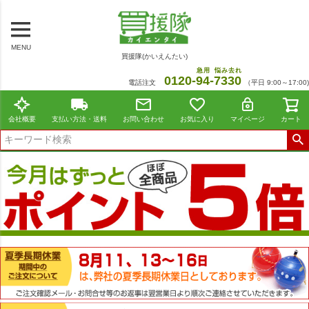
MENU
買援隊(かいえんたい)
急用
悩み去れ
0120-
94
-
7330
電話注文
（平日 9:00～17:00)
会社概要
支払い方法・送料
お問い合わせ
お気に入り
マイページ
カート