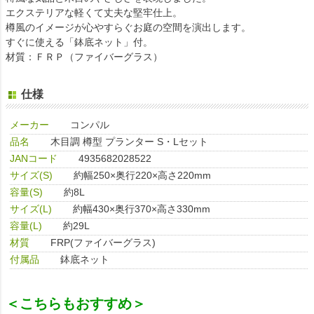
エクステリアな軽くて丈夫な堅牢仕上。
樽風のイメージが心やすらぐお庭の空間を演出します。
すぐに使える「鉢底ネット」付。
材質：ＦＲＰ（ファイバーグラス）
仕様
メーカー
コンパル
品名
木目調 樽型 プランター S・Lセット
JANコード
4935682028522
サイズ(S)
約幅250×奥行220×高さ220mm
容量(S)
約8L
サイズ(L)
約幅430×奥行370×高さ330mm
容量(L)
約29L
材質
FRP(ファイバーグラス)
付属品
鉢底ネット
＜こちらもおすすめ＞